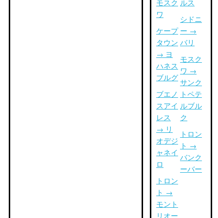
モスク
ルス
ワ
シドニ
ケープ
ー →
タウン
バリ
→ ヨ
モスク
ハネス
ワ →
ブルグ
サンク
ブエノ
トペテ
スアイ
ルブル
レス
ク
→ リ
トロン
オデジ
ト →
ャネイ
バンク
ロ
ーバー
トロン
ト →
モント
リオー