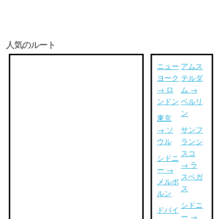
人気のルート
ニュー
アムス
ヨーク
テルダ
→ ロ
ム →
ンドン
ベルリ
ン
東京
→ ソ
サンフ
ウル
ランシ
スコ
シドニ
→ ラ
ー →
スベガ
メルボ
ス
ルン
シドニ
ドバイ
ー →