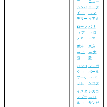
ニュー
ムンバ
ヨーク
イ →
→ マ
デリー
イアミ
ローマ
パリ
→ ア
→ ロ
テネ
ーマ
香港
東京
→ 上
→ 大
海
阪
バンコ
シンガ
ク →
ポール
プーケ
→ バ
ット
ンコク
イスタ
シカゴ
ンブー
→ ロ
ル →
サンゼ