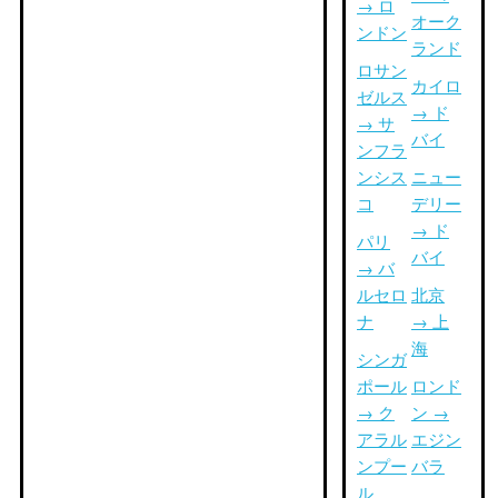
→ ロ
オーク
ンドン
ランド
ロサン
カイロ
ゼルス
→ ド
→ サ
バイ
ンフラ
ンシス
ニュー
コ
デリー
→ ド
パリ
バイ
→ バ
ルセロ
北京
ナ
→ 上
海
シンガ
ポール
ロンド
→ ク
ン →
アラル
エジン
ンプー
バラ
ル