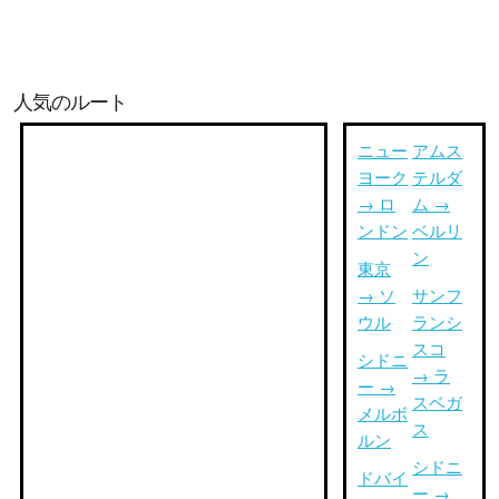
人気のルート
ニュー
アムス
ヨーク
テルダ
→ ロ
ム →
ンドン
ベルリ
ン
東京
→ ソ
サンフ
ウル
ランシ
スコ
シドニ
→ ラ
ー →
スベガ
メルボ
ス
ルン
シドニ
ドバイ
ー →