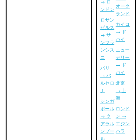
→ ロ
オーク
ンドン
ランド
ロサン
カイロ
ゼルス
→ ド
→ サ
バイ
ンフラ
ンシス
ニュー
コ
デリー
→ ド
パリ
バイ
→ バ
ルセロ
北京
ナ
→ 上
海
シンガ
ポール
ロンド
→ ク
ン →
アラル
エジン
ンプー
バラ
ル