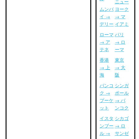
ニュー
ムンバ
ヨーク
イ →
→ マ
デリー
イアミ
ローマ
パリ
→ ア
→ ロ
テネ
ーマ
香港
東京
→ 上
→ 大
海
阪
バンコ
シンガ
ク →
ポール
プーケ
→ バ
ット
ンコク
イスタ
シカゴ
ンブー
→ ロ
ル →
サンゼ