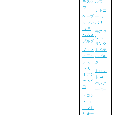
モスク
ルス
ワ
シドニ
ケープ
ー →
タウン
バリ
→ ヨ
モスク
ハネス
ワ →
ブルグ
サンク
ブエノ
トペテ
スアイ
ルブル
レス
ク
→ リ
トロン
オデジ
ト →
ャネイ
バンク
ロ
ーバー
トロン
ト →
モント
リオー