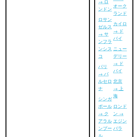
→ ロ
オーク
ンドン
ランド
ロサン
カイロ
ゼルス
→ ド
→ サ
バイ
ンフラ
ンシス
ニュー
コ
デリー
→ ド
パリ
バイ
→ バ
ルセロ
北京
ナ
→ 上
海
シンガ
ポール
ロンド
→ ク
ン →
アラル
エジン
ンプー
バラ
ル