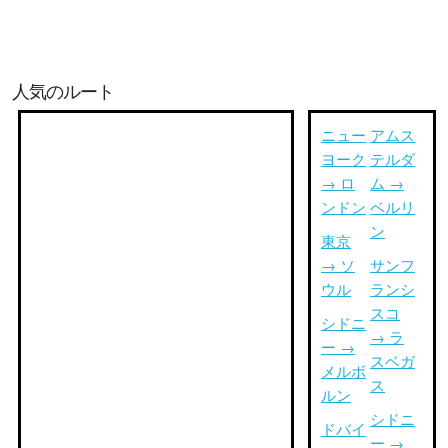
人気のルート
ニュー
アムス
ヨーク
テルダ
→ ロ
ム →
ンドン
ベルリ
ン
東京
→ ソ
サンフ
ウル
ランシ
スコ
シドニ
→ ラ
ー →
スベガ
メルボ
ス
ルン
シドニ
ドバイ
ー →