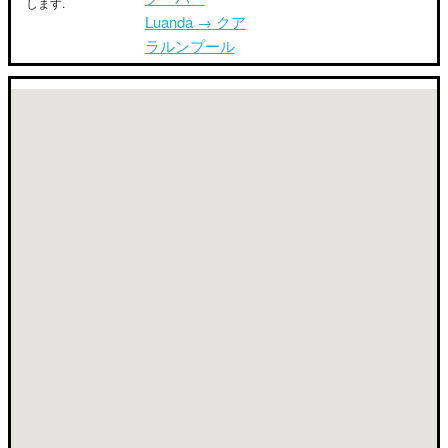
します.
Luanda → クア
ラルンプール