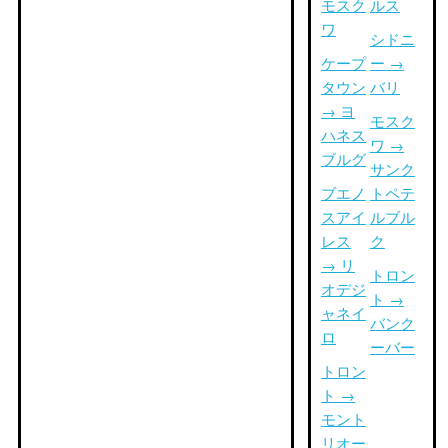
モスク
ルス
ワ
シドニ
ケープ
ー →
タウン
バリ
→ ヨ
モスク
ハネス
ワ →
ブルグ
サンク
ブエノ
トペテ
スアイ
ルブル
レス
ク
→ リ
トロン
オデジ
ト →
ャネイ
バンク
ロ
ーバー
トロン
ト →
モント
リオー