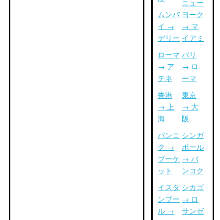
ニュー
ムンバ
ヨーク
イ →
→ マ
デリー
イアミ
ローマ
パリ
→ ア
→ ロ
テネ
ーマ
香港
東京
→ 上
→ 大
海
阪
バンコ
シンガ
ク →
ポール
プーケ
→ バ
ット
ンコク
イスタ
シカゴ
ンブー
→ ロ
ル →
サンゼ