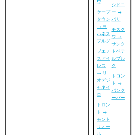
ワ
シドニ
ケープ
ー →
タウン
バリ
→ ヨ
モスク
ハネス
ワ →
ブルグ
サンク
ブエノ
トペテ
スアイ
ルブル
レス
ク
→ リ
トロン
オデジ
ト →
ャネイ
バンク
ロ
ーバー
トロン
ト →
モント
リオー
ル