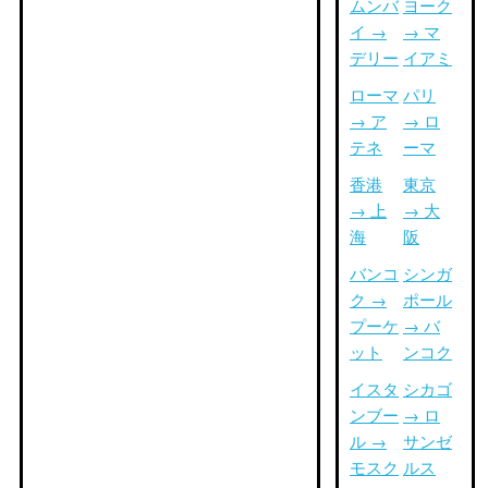
ムンバ
ヨーク
イ →
→ マ
デリー
イアミ
ローマ
パリ
→ ア
→ ロ
テネ
ーマ
香港
東京
→ 上
→ 大
海
阪
バンコ
シンガ
ク →
ポール
プーケ
→ バ
ット
ンコク
イスタ
シカゴ
ンブー
→ ロ
ル →
サンゼ
モスク
ルス