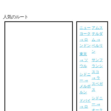
人気のルート
ニュー
アムス
ヨーク
テルダ
→ ロ
ム →
ンドン
ベルリ
ン
東京
→ ソ
サンフ
ウル
ランシ
スコ
シドニ
→ ラ
ー →
スベガ
メルボ
ス
ルン
シドニ
ドバイ
ー →
→ ロ
オーク