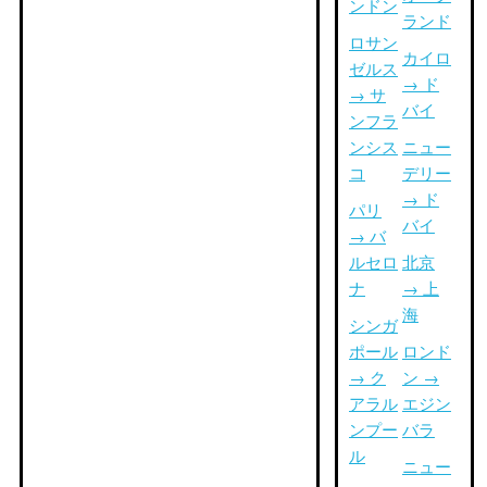
ンドン
ランド
ロサン
カイロ
ゼルス
→ ド
→ サ
バイ
ンフラ
ンシス
ニュー
コ
デリー
→ ド
パリ
バイ
→ バ
ルセロ
北京
ナ
→ 上
海
シンガ
ポール
ロンド
→ ク
ン →
アラル
エジン
ンプー
バラ
ル
ニュー