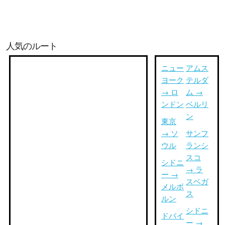
人気のルート
ニュー
アムス
ヨーク
テルダ
→ ロ
ム →
ンドン
ベルリ
ン
東京
→ ソ
サンフ
ウル
ランシ
スコ
シドニ
→ ラ
ー →
スベガ
メルボ
ス
ルン
シドニ
ドバイ
ー →