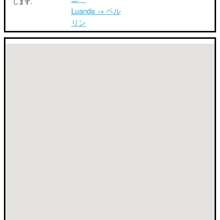
します.
Luanda → ベル
リン