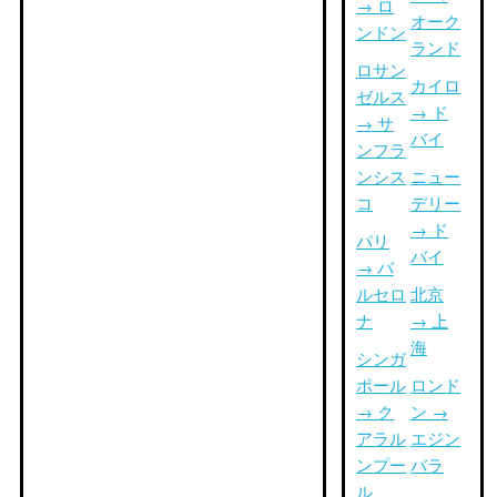
→ ロ
オーク
ンドン
ランド
ロサン
カイロ
ゼルス
→ ド
→ サ
バイ
ンフラ
ンシス
ニュー
コ
デリー
→ ド
パリ
バイ
→ バ
ルセロ
北京
ナ
→ 上
海
シンガ
ポール
ロンド
→ ク
ン →
アラル
エジン
ンプー
バラ
ル