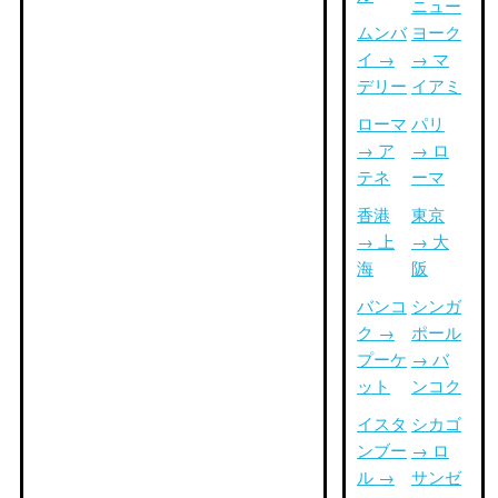
ニュー
ムンバ
ヨーク
イ →
→ マ
デリー
イアミ
ローマ
パリ
→ ア
→ ロ
テネ
ーマ
香港
東京
→ 上
→ 大
海
阪
バンコ
シンガ
ク →
ポール
プーケ
→ バ
ット
ンコク
イスタ
シカゴ
ンブー
→ ロ
ル →
サンゼ