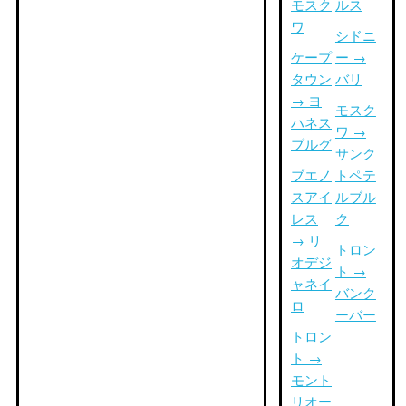
モスク
ルス
ワ
シドニ
ケープ
ー →
タウン
バリ
→ ヨ
モスク
ハネス
ワ →
ブルグ
サンク
ブエノ
トペテ
スアイ
ルブル
レス
ク
→ リ
トロン
オデジ
ト →
ャネイ
バンク
ロ
ーバー
トロン
ト →
モント
リオー