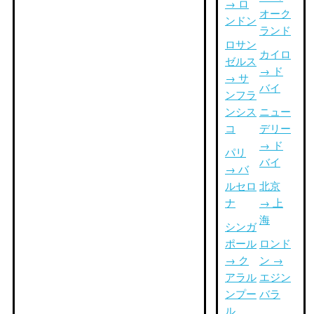
→ ロ
オーク
ンドン
ランド
ロサン
カイロ
ゼルス
→ ド
→ サ
バイ
ンフラ
ンシス
ニュー
コ
デリー
→ ド
パリ
バイ
→ バ
ルセロ
北京
ナ
→ 上
海
シンガ
ポール
ロンド
→ ク
ン →
アラル
エジン
ンプー
バラ
ル