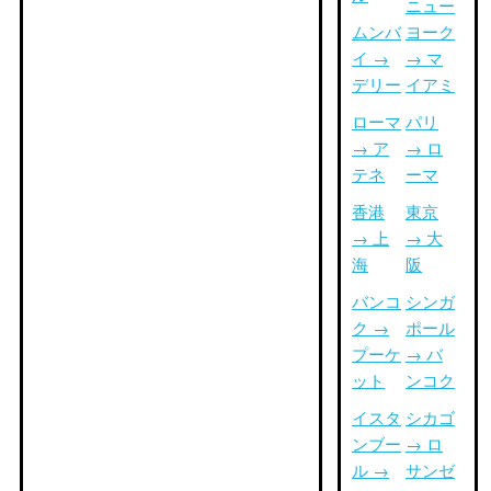
ニュー
ムンバ
ヨーク
イ →
→ マ
デリー
イアミ
ローマ
パリ
→ ア
→ ロ
テネ
ーマ
香港
東京
→ 上
→ 大
海
阪
バンコ
シンガ
ク →
ポール
プーケ
→ バ
ット
ンコク
イスタ
シカゴ
ンブー
→ ロ
ル →
サンゼ