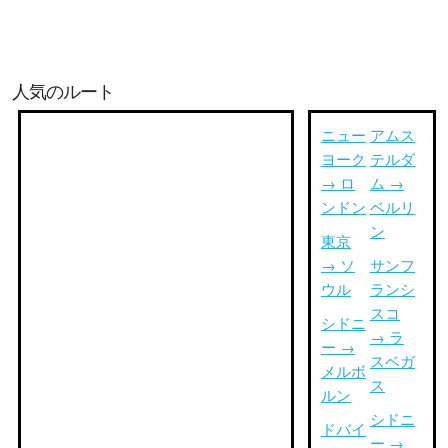
人気のルート
ニュー
アムス
ヨーク
テルダ
→ ロ
ム →
ンドン
ベルリ
ン
東京
→ ソ
サンフ
ウル
ランシ
スコ
シドニ
→ ラ
ー →
スベガ
メルボ
ス
ルン
シドニ
ドバイ
ー →