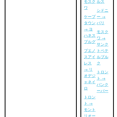
モスク
ルス
ワ
シドニ
ケープ
ー →
タウン
バリ
→ ヨ
モスク
ハネス
ワ →
ブルグ
サンク
ブエノ
トペテ
スアイ
ルブル
レス
ク
→ リ
トロン
オデジ
ト →
ャネイ
バンク
ロ
ーバー
トロン
ト →
モント
リオー