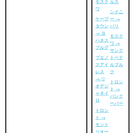
モスク
ルス
ワ
シドニ
ケープ
ー →
タウン
バリ
→ ヨ
モスク
ハネス
ワ →
ブルグ
サンク
ブエノ
トペテ
スアイ
ルブル
レス
ク
→ リ
トロン
オデジ
ト →
ャネイ
バンク
ロ
ーバー
トロン
ト →
モント
リオー