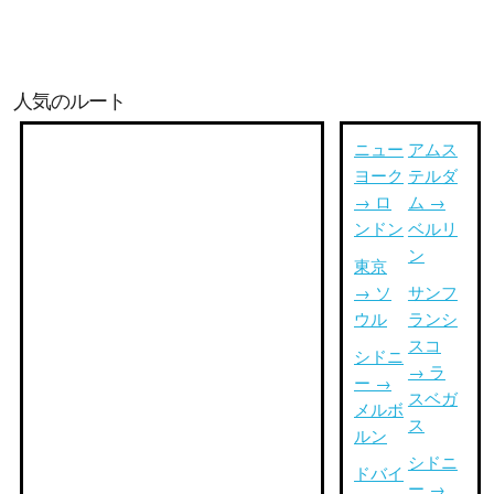
人気のルート
ニュー
アムス
ヨーク
テルダ
→ ロ
ム →
ンドン
ベルリ
ン
東京
→ ソ
サンフ
ウル
ランシ
スコ
シドニ
→ ラ
ー →
スベガ
メルボ
ス
ルン
シドニ
ドバイ
ー →