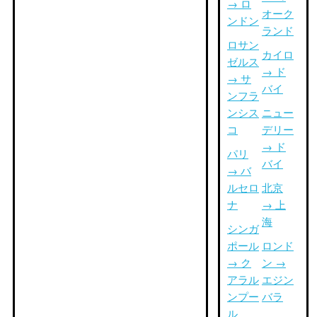
→ ロ
オーク
ンドン
ランド
ロサン
カイロ
ゼルス
→ ド
→ サ
バイ
ンフラ
ンシス
ニュー
コ
デリー
→ ド
パリ
バイ
→ バ
ルセロ
北京
ナ
→ 上
海
シンガ
ポール
ロンド
→ ク
ン →
アラル
エジン
ンプー
バラ
ル