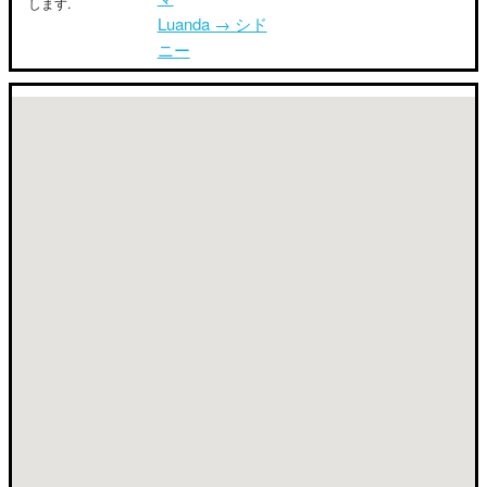
します.
Luanda → シド
ニー