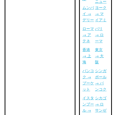
ニュー
ムンバ
ヨーク
イ →
→ マ
デリー
イアミ
ローマ
パリ
→ ア
→ ロ
テネ
ーマ
香港
東京
→ 上
→ 大
海
阪
バンコ
シンガ
ク →
ポール
プーケ
→ バ
ット
ンコク
イスタ
シカゴ
ンブー
→ ロ
ル →
サンゼ