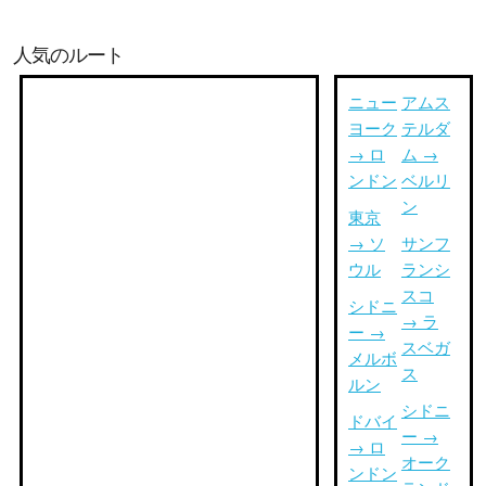
人気のルート
ニュー
アムス
ヨーク
テルダ
→ ロ
ム →
ンドン
ベルリ
ン
東京
→ ソ
サンフ
ウル
ランシ
スコ
シドニ
→ ラ
ー →
スベガ
メルボ
ス
ルン
シドニ
ドバイ
ー →
→ ロ
オーク
ンドン