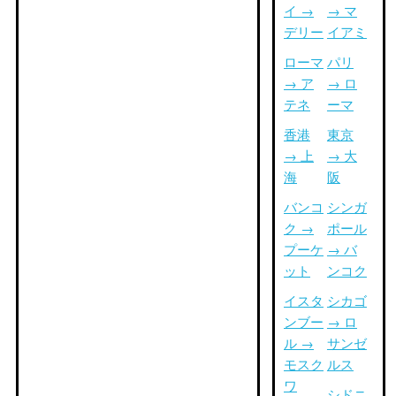
イ →
→ マ
デリー
イアミ
ローマ
パリ
→ ア
→ ロ
テネ
ーマ
香港
東京
→ 上
→ 大
海
阪
バンコ
シンガ
ク →
ポール
プーケ
→ バ
ット
ンコク
イスタ
シカゴ
ンブー
→ ロ
ル →
サンゼ
モスク
ルス
ワ
シドニ