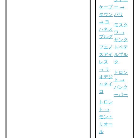
ケープ
ー →
タウン
バリ
→ ヨ
モスク
ハネス
ワ →
ブルグ
サンク
ブエノ
トペテ
スアイ
ルブル
レス
ク
→ リ
トロン
オデジ
ト →
ャネイ
バンク
ロ
ーバー
トロン
ト →
モント
リオー
ル