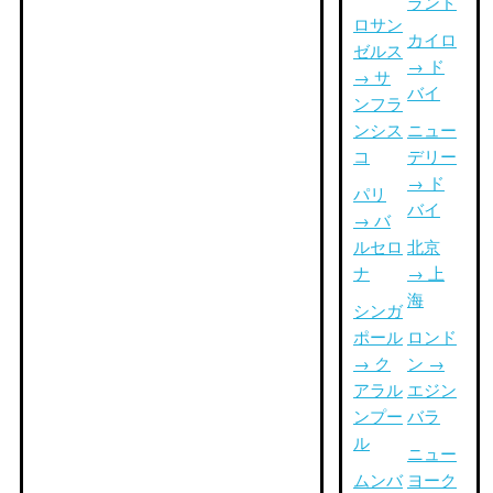
ランド
ロサン
カイロ
ゼルス
→ ド
→ サ
バイ
ンフラ
ンシス
ニュー
コ
デリー
→ ド
パリ
バイ
→ バ
ルセロ
北京
ナ
→ 上
海
シンガ
ポール
ロンド
→ ク
ン →
アラル
エジン
ンプー
バラ
ル
ニュー
ムンバ
ヨーク