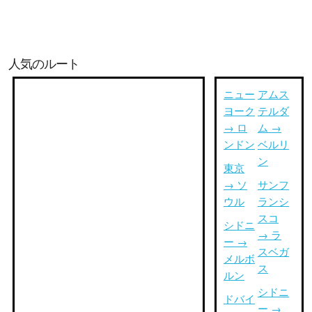
人気のルート
ニュー
アムス
ヨーク
テルダ
→ ロ
ム →
ンドン
ベルリ
ン
東京
→ ソ
サンフ
ウル
ランシ
スコ
シドニ
→ ラ
ー →
スベガ
メルボ
ス
ルン
シドニ
ドバイ
ー →