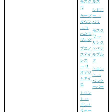
モスク
ルス
ワ
シドニ
ケープ
ー →
タウン
バリ
→ ヨ
モスク
ハネス
ワ →
ブルグ
サンク
ブエノ
トペテ
スアイ
ルブル
レス
ク
→ リ
トロン
オデジ
ト →
ャネイ
バンク
ロ
ーバー
トロン
ト →
モント
リオー