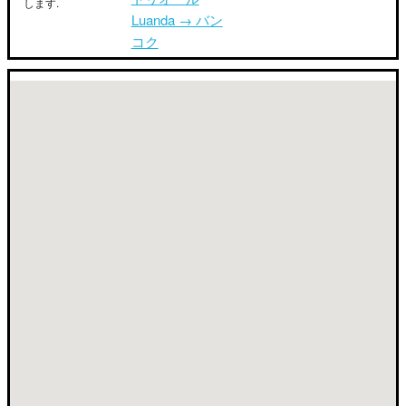
します.
Luanda → バン
コク