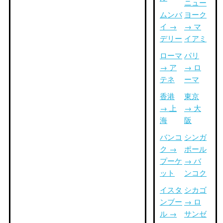
ニュー
ムンバ
ヨーク
イ →
→ マ
デリー
イアミ
ローマ
パリ
→ ア
→ ロ
テネ
ーマ
香港
東京
→ 上
→ 大
海
阪
バンコ
シンガ
ク →
ポール
プーケ
→ バ
ット
ンコク
イスタ
シカゴ
ンブー
→ ロ
ル →
サンゼ