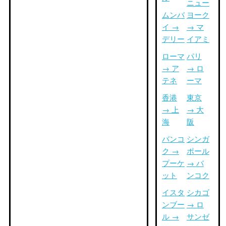
ニュー
ムンバ
ヨーク
イ →
→ マ
デリー
イアミ
ローマ
パリ
→ ア
→ ロ
テネ
ーマ
香港
東京
→ 上
→ 大
海
阪
バンコ
シンガ
ク →
ポール
プーケ
→ バ
ット
ンコク
イスタ
シカゴ
ンブー
→ ロ
ル →
サンゼ