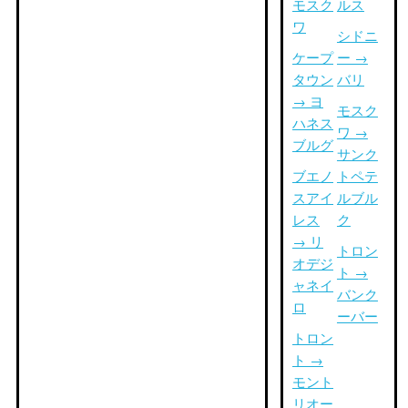
モスク
ルス
ワ
シドニ
ケープ
ー →
タウン
バリ
→ ヨ
モスク
ハネス
ワ →
ブルグ
サンク
ブエノ
トペテ
スアイ
ルブル
レス
ク
→ リ
トロン
オデジ
ト →
ャネイ
バンク
ロ
ーバー
トロン
ト →
モント
リオー