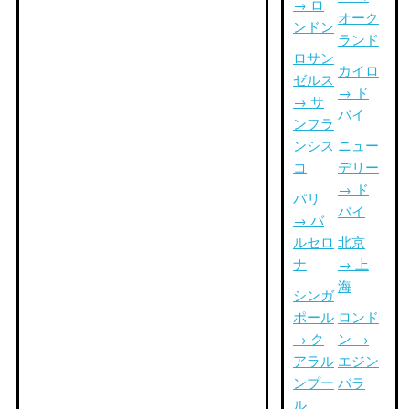
→ ロ
オーク
ンドン
ランド
ロサン
カイロ
ゼルス
→ ド
→ サ
バイ
ンフラ
ンシス
ニュー
コ
デリー
→ ド
パリ
バイ
→ バ
ルセロ
北京
ナ
→ 上
海
シンガ
ポール
ロンド
→ ク
ン →
アラル
エジン
ンプー
バラ
ル