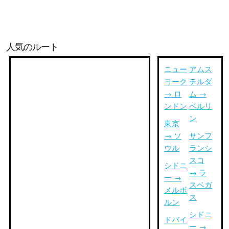
人気のルート
ニュー
アムス
ヨーク
テルダ
→ ロ
ム →
ンドン
ベルリ
ン
東京
→ ソ
サンフ
ウル
ランシ
スコ
シドニ
→ ラ
ー →
スベガ
メルボ
ス
ルン
シドニ
ドバイ
ー →