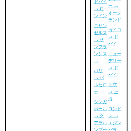
ドバイ
ー →
→ ロ
オーク
ンドン
ランド
ロサン
カイロ
ゼルス
→ ド
→ サ
バイ
ンフラ
ンシス
ニュー
コ
デリー
→ ド
パリ
バイ
→ バ
ルセロ
北京
ナ
→ 上
海
シンガ
ポール
ロンド
→ ク
ン →
アラル
エジン
ンプー
バラ