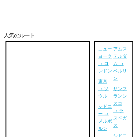
人気のルート
ニュー
アムス
ヨーク
テルダ
→ ロ
ム →
ンドン
ベルリ
ン
東京
→ ソ
サンフ
ウル
ランシ
スコ
シドニ
→ ラ
ー →
スベガ
メルボ
ス
ルン
シドニ