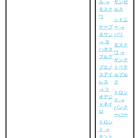
ル →
サンゼ
モスク
ルス
ワ
シドニ
ケープ
ー →
タウン
バリ
→ ヨ
モスク
ハネス
ワ →
ブルグ
サンク
ブエノ
トペテ
スアイ
ルブル
レス
ク
→ リ
トロン
オデジ
ト →
ャネイ
バンク
ロ
ーバー
トロン
ト →
モント