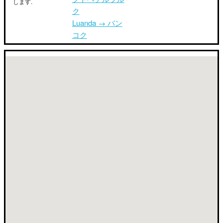
します.
ク
Luanda → バン
コク