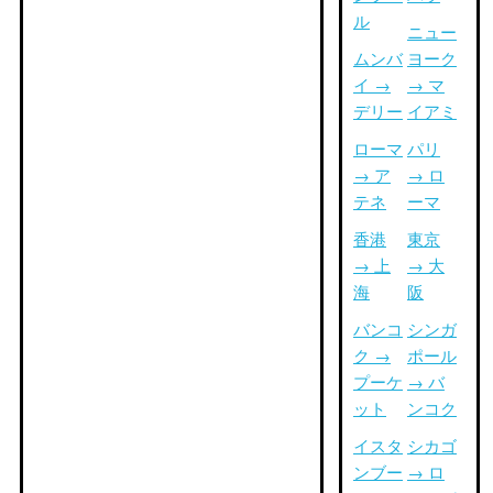
ル
ニュー
ムンバ
ヨーク
イ →
→ マ
デリー
イアミ
ローマ
パリ
→ ア
→ ロ
テネ
ーマ
香港
東京
→ 上
→ 大
海
阪
バンコ
シンガ
ク →
ポール
プーケ
→ バ
ット
ンコク
イスタ
シカゴ
ンブー
→ ロ