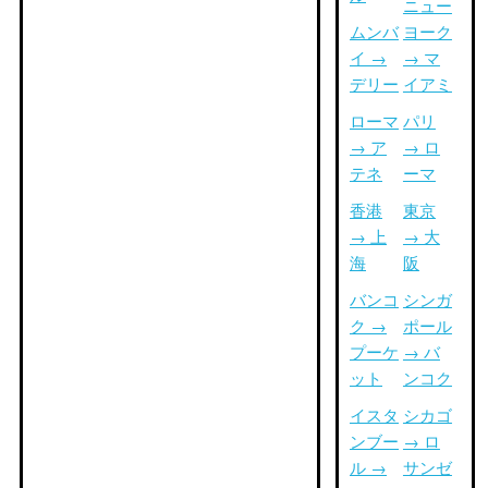
ニュー
ムンバ
ヨーク
イ →
→ マ
デリー
イアミ
ローマ
パリ
→ ア
→ ロ
テネ
ーマ
香港
東京
→ 上
→ 大
海
阪
バンコ
シンガ
ク →
ポール
プーケ
→ バ
ット
ンコク
イスタ
シカゴ
ンブー
→ ロ
ル →
サンゼ