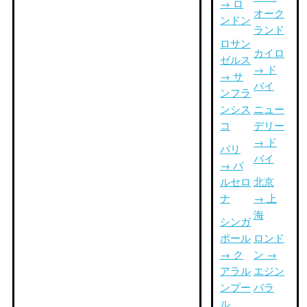
→ ロ
オーク
ンドン
ランド
ロサン
カイロ
ゼルス
→ ド
→ サ
バイ
ンフラ
ンシス
ニュー
コ
デリー
→ ド
パリ
バイ
→ バ
ルセロ
北京
ナ
→ 上
海
シンガ
ポール
ロンド
→ ク
ン →
アラル
エジン
ンプー
バラ
ル