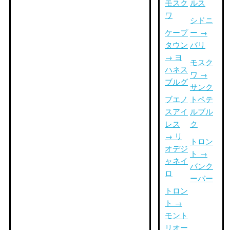
モスク
ルス
ワ
シドニ
ケープ
ー →
タウン
バリ
→ ヨ
モスク
ハネス
ワ →
ブルグ
サンク
ブエノ
トペテ
スアイ
ルブル
レス
ク
→ リ
トロン
オデジ
ト →
ャネイ
バンク
ロ
ーバー
トロン
ト →
モント
リオー