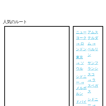
人気のルート
ニュー
アムス
ヨーク
テルダ
→ ロ
ム →
ンドン
ベルリ
ン
東京
→ ソ
サンフ
ウル
ランシ
スコ
シドニ
→ ラ
ー →
スベガ
メルボ
ス
ルン
シドニ
ドバイ
ー →