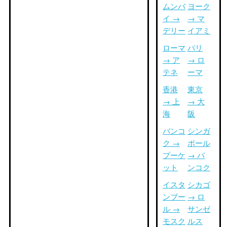
ムンバ
ヨーク
イ →
→ マ
デリー
イアミ
ローマ
パリ
→ ア
→ ロ
テネ
ーマ
香港
東京
→ 上
→ 大
海
阪
バンコ
シンガ
ク →
ポール
プーケ
→ バ
ット
ンコク
イスタ
シカゴ
ンブー
→ ロ
ル →
サンゼ
モスク
ルス