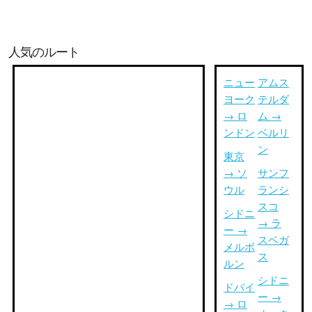
人気のルート
ニュー
アムス
ヨーク
テルダ
→ ロ
ム →
ンドン
ベルリ
ン
東京
→ ソ
サンフ
ウル
ランシ
スコ
シドニ
→ ラ
ー →
スベガ
メルボ
ス
ルン
シドニ
ドバイ
ー →
→ ロ