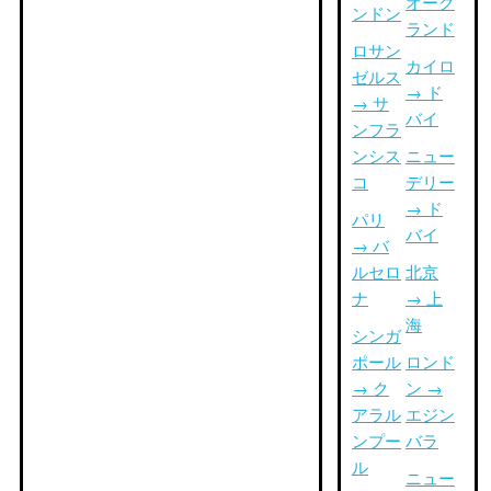
オーク
ンドン
ランド
ロサン
カイロ
ゼルス
→ ド
→ サ
バイ
ンフラ
ンシス
ニュー
コ
デリー
→ ド
パリ
バイ
→ バ
ルセロ
北京
ナ
→ 上
海
シンガ
ポール
ロンド
→ ク
ン →
アラル
エジン
ンプー
バラ
ル
ニュー