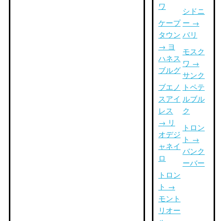
ワ
シドニ
ケープ
ー →
タウン
バリ
→ ヨ
モスク
ハネス
ワ →
ブルグ
サンク
ブエノ
トペテ
スアイ
ルブル
レス
ク
→ リ
トロン
オデジ
ト →
ャネイ
バンク
ロ
ーバー
トロン
ト →
モント
リオー