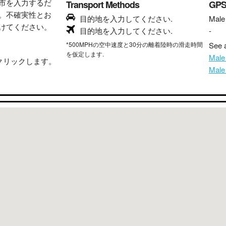
市を入力するだ
Transport Methods
GP
。不確実性とお
目的地を入力してください.
Male
けてください。
目的地を入力してください.
-
*500MPHの空中速度と30分の離着陸時の滑走時間
See a
を仮定します.
Mal
クリックします。
Mal