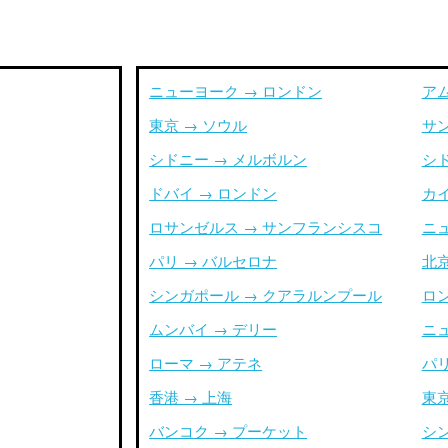
ニューヨーク → ロンドン
ア
東京 → ソウル
サ
シドニー → メルボルン
シ
ドバイ → ロンドン
カイ
ロサンゼルス → サンフランシスコ
ニ
パリ → バルセロナ
北京
シンガポール → クアラルンプール
ロ
ムンバイ → デリー
ニ
ローマ → アテネ
パリ
香港 → 上海
東京
バンコク → プーケット
シ