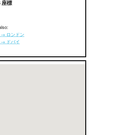
S 座標
lso:
e → ロンドン
e → ドバイ