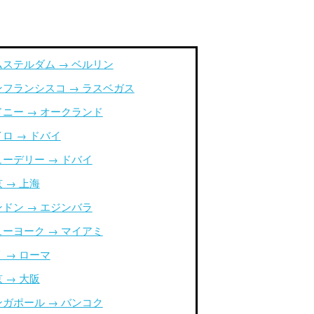
ムステルダム → ベルリン
ンフランシスコ → ラスベガス
ドニー → オークランド
ロ → ドバイ
ューデリー → ドバイ
 → 上海
ンドン → エジンバラ
ューヨーク → マイアミ
 → ローマ
 → 大阪
ンガポール → バンコク