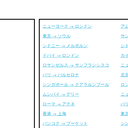
ニューヨーク → ロンドン
ア
東京 → ソウル
サ
シドニー → メルボルン
シ
ドバイ → ロンドン
カイ
ロサンゼルス → サンフランシスコ
ニ
パリ → バルセロナ
北京
シンガポール → クアラルンプール
ロ
ムンバイ → デリー
ニ
ローマ → アテネ
パリ
香港 → 上海
東京
バンコク → プーケット
シ