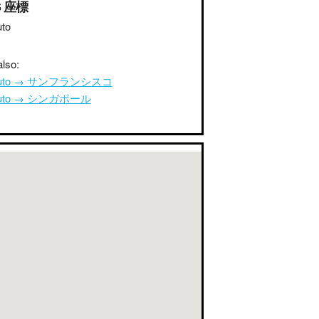
S 座標
to
lso:
uto → サンフランシスコ
uto → シンガポール