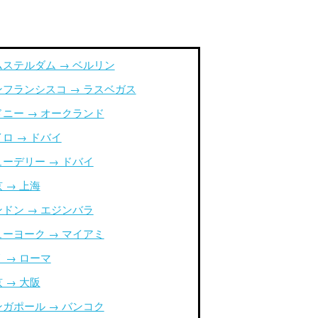
ムステルダム → ベルリン
ンフランシスコ → ラスベガス
ドニー → オークランド
ロ → ドバイ
ューデリー → ドバイ
 → 上海
ンドン → エジンバラ
ューヨーク → マイアミ
 → ローマ
 → 大阪
ンガポール → バンコク