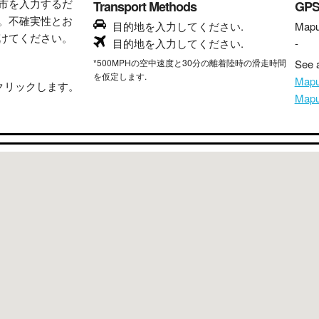
市を入力するだ
Transport Methods
GP
。不確実性とお
目的地を入力してください.
Mapu
けてください。
目的地を入力してください.
-
*500MPHの空中速度と30分の離着陸時の滑走時間
See a
を仮定します.
Map
クリックします。
Map