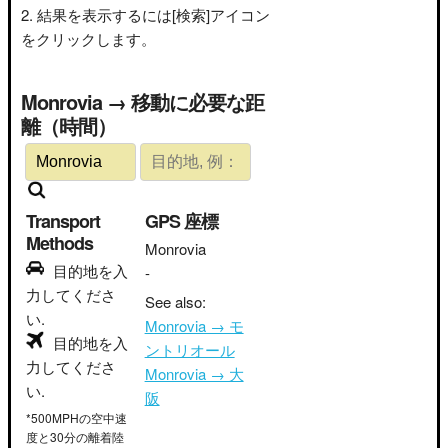
結果を表示するには[検索]アイコン
をクリックします。
Monrovia → 移動に必要な距
離（時間）
Transport
GPS 座標
Methods
Monrovia
目的地を入
-
力してくださ
See also:
い.
Monrovia → モ
目的地を入
ントリオール
力してくださ
Monrovia → 大
い.
阪
*500MPHの空中速
度と30分の離着陸