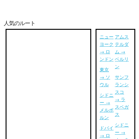
人気のルート
ニュー
アムス
ヨーク
テルダ
→ ロ
ム →
ンドン
ベルリ
ン
東京
→ ソ
サンフ
ウル
ランシ
スコ
シドニ
→ ラ
ー →
スベガ
メルボ
ス
ルン
シドニ
ドバイ
ー →
→ ロ