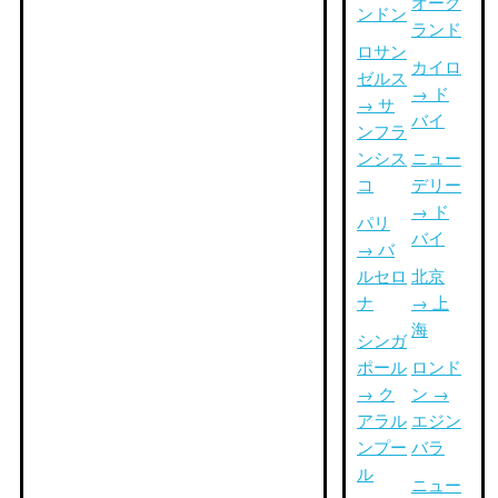
オーク
ンドン
ランド
ロサン
カイロ
ゼルス
→ ド
→ サ
バイ
ンフラ
ンシス
ニュー
コ
デリー
→ ド
パリ
バイ
→ バ
ルセロ
北京
ナ
→ 上
海
シンガ
ポール
ロンド
→ ク
ン →
アラル
エジン
ンプー
バラ
ル
ニュー