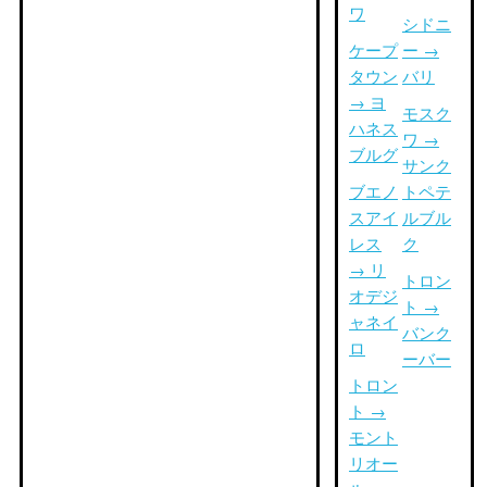
ワ
シドニ
ケープ
ー →
タウン
バリ
→ ヨ
モスク
ハネス
ワ →
ブルグ
サンク
ブエノ
トペテ
スアイ
ルブル
レス
ク
→ リ
トロン
オデジ
ト →
ャネイ
バンク
ロ
ーバー
トロン
ト →
モント
リオー