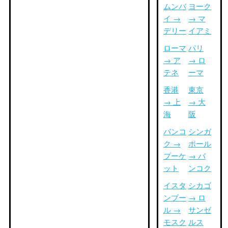
ムンバ
ヨーク
イ →
→ マ
デリー
イアミ
ローマ
パリ
→ ア
→ ロ
テネ
ーマ
香港
東京
→ 上
→ 大
海
阪
バンコ
シンガ
ク →
ポール
プーケ
→ バ
ット
ンコク
イスタ
シカゴ
ンブー
→ ロ
ル →
サンゼ
モスク
ルス