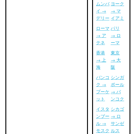
ムンバ
ヨーク
イ →
→ マ
デリー
イアミ
ローマ
パリ
→ ア
→ ロ
テネ
ーマ
香港
東京
→ 上
→ 大
海
阪
バンコ
シンガ
ク →
ポール
プーケ
→ バ
ット
ンコク
イスタ
シカゴ
ンブー
→ ロ
ル →
サンゼ
モスク
ルス