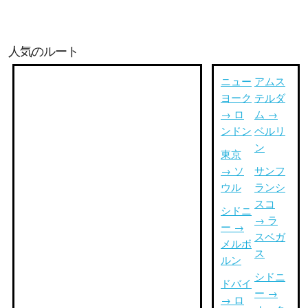
人気のルート
ニュー
アムス
ヨーク
テルダ
→ ロ
ム →
ンドン
ベルリ
ン
東京
→ ソ
サンフ
ウル
ランシ
スコ
シドニ
→ ラ
ー →
スベガ
メルボ
ス
ルン
シドニ
ドバイ
ー →
→ ロ