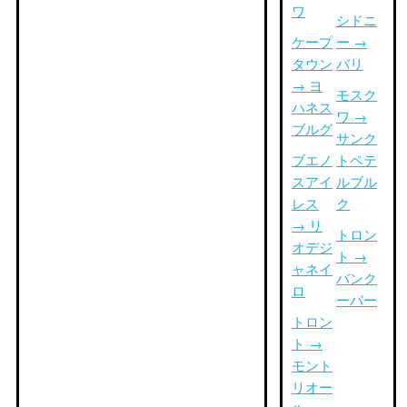
ワ
シドニ
ケープ
ー →
タウン
バリ
→ ヨ
モスク
ハネス
ワ →
ブルグ
サンク
ブエノ
トペテ
スアイ
ルブル
レス
ク
→ リ
トロン
オデジ
ト →
ャネイ
バンク
ロ
ーバー
トロン
ト →
モント
リオー