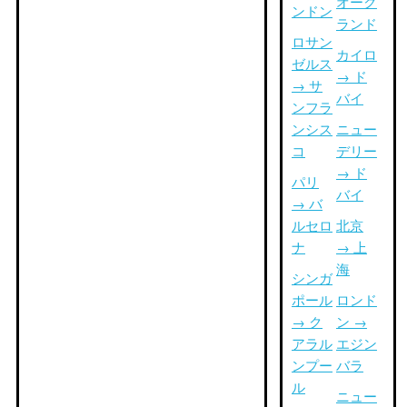
オーク
ンドン
ランド
ロサン
カイロ
ゼルス
→ ド
→ サ
バイ
ンフラ
ンシス
ニュー
コ
デリー
→ ド
パリ
バイ
→ バ
ルセロ
北京
ナ
→ 上
海
シンガ
ポール
ロンド
→ ク
ン →
アラル
エジン
ンプー
バラ
ル
ニュー