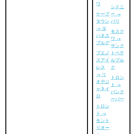
ワ
シドニ
ケープ
ー →
タウン
バリ
→ ヨ
モスク
ハネス
ワ →
ブルグ
サンク
ブエノ
トペテ
スアイ
ルブル
レス
ク
→ リ
トロン
オデジ
ト →
ャネイ
バンク
ロ
ーバー
トロン
ト →
モント
リオー