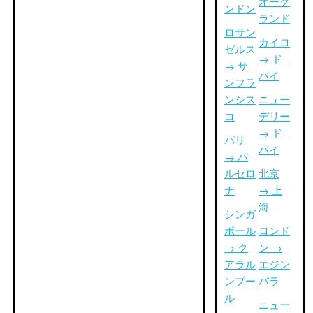
オーク
ンドン
ランド
ロサン
カイロ
ゼルス
→ ド
→ サ
バイ
ンフラ
ンシス
ニュー
コ
デリー
→ ド
パリ
バイ
→ バ
ルセロ
北京
ナ
→ 上
海
シンガ
ポール
ロンド
→ ク
ン →
アラル
エジン
ンプー
バラ
ル
ニュー