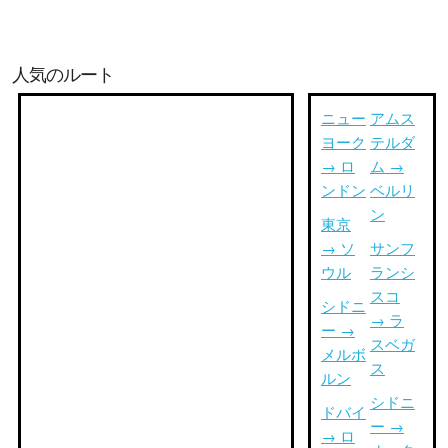
人気のルート
ニュー
アムス
ヨーク
テルダ
→ ロ
ム →
ンドン
ベルリ
ン
東京
→ ソ
サンフ
ウル
ランシ
スコ
シドニ
→ ラ
ー →
スベガ
メルボ
ス
ルン
シドニ
ドバイ
ー →
→ ロ