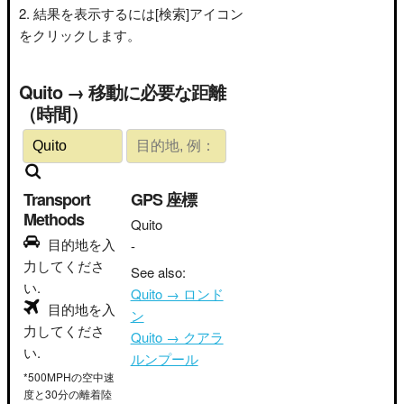
結果を表示するには[検索]アイコン
をクリックします。
Quito → 移動に必要な距離
（時間）
Transport
GPS 座標
Methods
Quito
目的地を入
-
力してくださ
See also:
い.
Quito → ロンド
目的地を入
ン
力してくださ
Quito → クアラ
い.
ルンプール
*500MPHの空中速
度と30分の離着陸