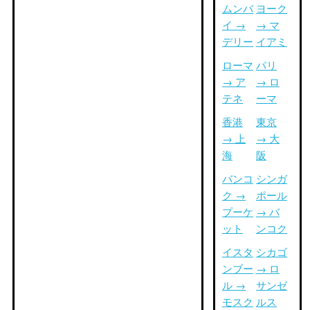
ムンバ
ヨーク
イ →
→ マ
デリー
イアミ
ローマ
パリ
→ ア
→ ロ
テネ
ーマ
香港
東京
→ 上
→ 大
海
阪
バンコ
シンガ
ク →
ポール
プーケ
→ バ
ット
ンコク
イスタ
シカゴ
ンブー
→ ロ
ル →
サンゼ
モスク
ルス