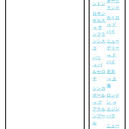
オーク
ンドン
ランド
ロサン
カイロ
ゼルス
→ ド
→ サ
バイ
ンフラ
ンシス
ニュー
コ
デリー
→ ド
パリ
バイ
→ バ
ルセロ
北京
ナ
→ 上
海
シンガ
ポール
ロンド
→ ク
ン →
アラル
エジン
ンプー
バラ
ル
ニュー