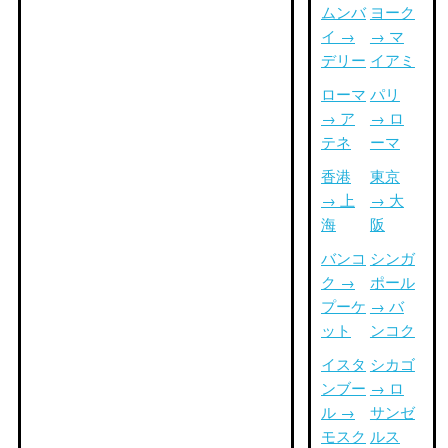
ムンバ
ヨーク
イ →
→ マ
デリー
イアミ
ローマ
パリ
→ ア
→ ロ
テネ
ーマ
香港
東京
→ 上
→ 大
海
阪
バンコ
シンガ
ク →
ポール
プーケ
→ バ
ット
ンコク
イスタ
シカゴ
ンブー
→ ロ
ル →
サンゼ
モスク
ルス