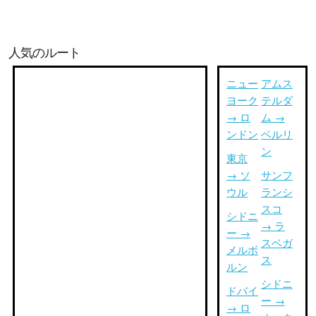
人気のルート
ニュー
アムス
ヨーク
テルダ
→ ロ
ム →
ンドン
ベルリ
ン
東京
→ ソ
サンフ
ウル
ランシ
スコ
シドニ
→ ラ
ー →
スベガ
メルボ
ス
ルン
シドニ
ドバイ
ー →
→ ロ