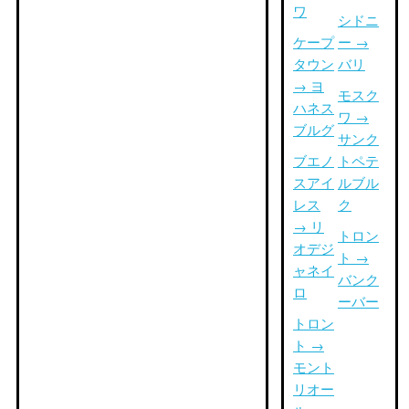
ワ
シドニ
ケープ
ー →
タウン
バリ
→ ヨ
モスク
ハネス
ワ →
ブルグ
サンク
ブエノ
トペテ
スアイ
ルブル
レス
ク
→ リ
トロン
オデジ
ト →
ャネイ
バンク
ロ
ーバー
トロン
ト →
モント
リオー