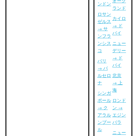
オーク
ンドン
ランド
ロサン
カイロ
ゼルス
→ ド
→ サ
バイ
ンフラ
ンシス
ニュー
コ
デリー
→ ド
パリ
バイ
→ バ
ルセロ
北京
ナ
→ 上
海
シンガ
ポール
ロンド
→ ク
ン →
アラル
エジン
ンプー
バラ
ル
ニュー