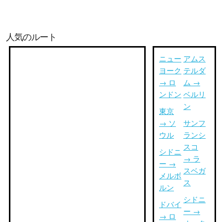
人気のルート
ニュー
アムス
ヨーク
テルダ
→ ロ
ム →
ンドン
ベルリ
ン
東京
→ ソ
サンフ
ウル
ランシ
スコ
シドニ
→ ラ
ー →
スベガ
メルボ
ス
ルン
シドニ
ドバイ
ー →
→ ロ