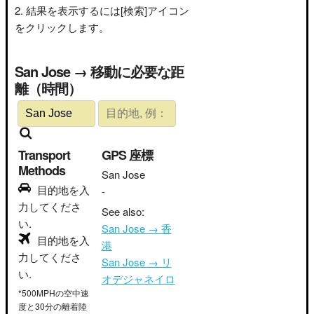
結果を表示するには[検索]アイコン
をクリックします。
San Jose → 移動に必要な距
離（時間）
Transport
GPS 座標
Methods
San Jose
目的地を入
-
力してくださ
See also:
い.
San Jose → 香
目的地を入
港
力してくださ
San Jose → リ
い.
オデジャネイロ
*500MPHの空中速
度と30分の離着陸