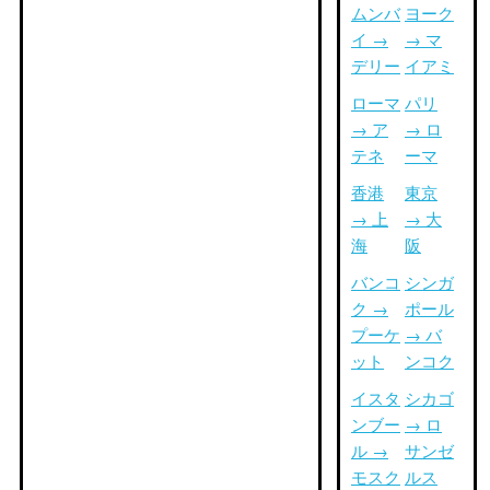
ムンバ
ヨーク
イ →
→ マ
デリー
イアミ
ローマ
パリ
→ ア
→ ロ
テネ
ーマ
香港
東京
→ 上
→ 大
海
阪
バンコ
シンガ
ク →
ポール
プーケ
→ バ
ット
ンコク
イスタ
シカゴ
ンブー
→ ロ
ル →
サンゼ
モスク
ルス