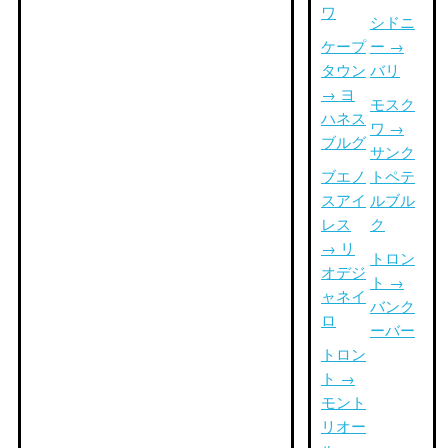
ワ
シドニ
ケープ
ー →
タウン
バリ
→ ヨ
モスク
ハネス
ワ →
ブルグ
サンク
ブエノ
トペテ
スアイ
ルブル
レス
ク
→ リ
トロン
オデジ
ト →
ャネイ
バンク
ロ
ーバー
トロン
ト →
モント
リオー