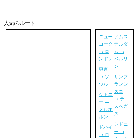
人気のルート
ニュー
アムス
ヨーク
テルダ
→ ロ
ム →
ンドン
ベルリ
ン
東京
→ ソ
サンフ
ウル
ランシ
スコ
シドニ
→ ラ
ー →
スベガ
メルボ
ス
ルン
シドニ
ドバイ
ー →
→ ロ