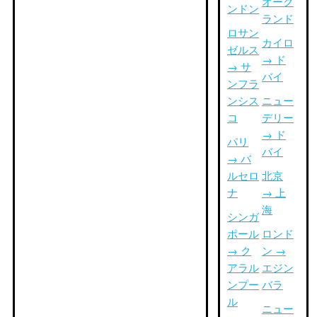
オーク
ンドン
ランド
ロサン
カイロ
ゼルス
→ ド
→ サ
バイ
ンフラ
ンシス
ニュー
コ
デリー
→ ド
パリ
バイ
→ バ
ルセロ
北京
ナ
→ 上
海
シンガ
ポール
ロンド
→ ク
ン →
アラル
エジン
ンプー
バラ
ル
ニュー