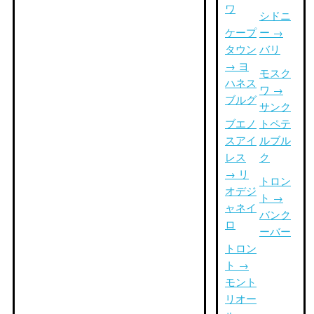
ワ
シドニ
ケープ
ー →
タウン
バリ
→ ヨ
モスク
ハネス
ワ →
ブルグ
サンク
ブエノ
トペテ
スアイ
ルブル
レス
ク
→ リ
トロン
オデジ
ト →
ャネイ
バンク
ロ
ーバー
トロン
ト →
モント
リオー