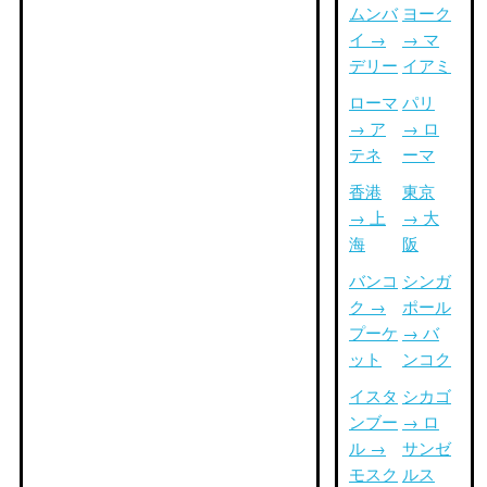
ムンバ
ヨーク
イ →
→ マ
デリー
イアミ
ローマ
パリ
→ ア
→ ロ
テネ
ーマ
香港
東京
→ 上
→ 大
海
阪
バンコ
シンガ
ク →
ポール
プーケ
→ バ
ット
ンコク
イスタ
シカゴ
ンブー
→ ロ
ル →
サンゼ
モスク
ルス