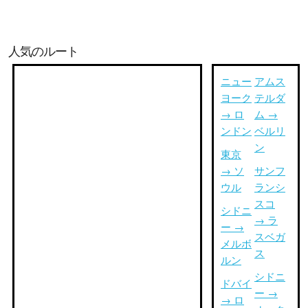
人気のルート
ニュー
アムス
ヨーク
テルダ
→ ロ
ム →
ンドン
ベルリ
ン
東京
→ ソ
サンフ
ウル
ランシ
スコ
シドニ
→ ラ
ー →
スベガ
メルボ
ス
ルン
シドニ
ドバイ
ー →
→ ロ