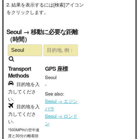
結果を表示するには[検索]アイコン
をクリックします。
Seoul → 移動に必要な距離
（時間）
Transport
GPS 座標
Methods
Seoul
目的地を入
-
力してくださ
See also:
い.
Seoul → エジン
目的地を入
バラ
力してくださ
Seoul → ロンド
い.
ン
*500MPHの空中速
度と30分の離着陸