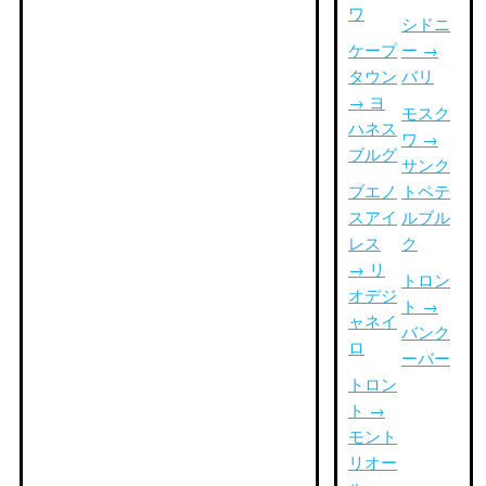
ワ
シドニ
ケープ
ー →
タウン
バリ
→ ヨ
モスク
ハネス
ワ →
ブルグ
サンク
ブエノ
トペテ
スアイ
ルブル
レス
ク
→ リ
トロン
オデジ
ト →
ャネイ
バンク
ロ
ーバー
トロン
ト →
モント
リオー