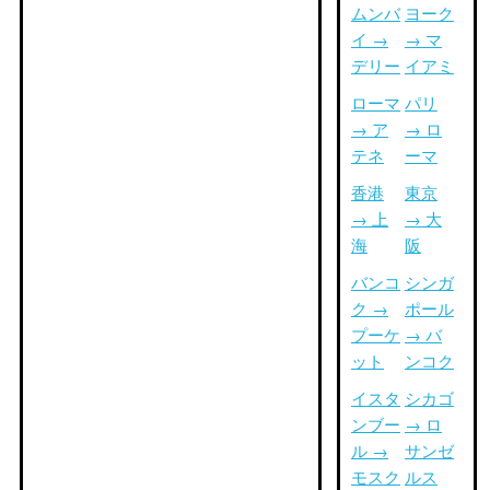
ムンバ
ヨーク
イ →
→ マ
デリー
イアミ
ローマ
パリ
→ ア
→ ロ
テネ
ーマ
香港
東京
→ 上
→ 大
海
阪
バンコ
シンガ
ク →
ポール
プーケ
→ バ
ット
ンコク
イスタ
シカゴ
ンブー
→ ロ
ル →
サンゼ
モスク
ルス