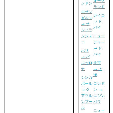
オーク
ンドン
ランド
ロサン
カイロ
ゼルス
→ ド
→ サ
バイ
ンフラ
ンシス
ニュー
コ
デリー
→ ド
パリ
バイ
→ バ
ルセロ
北京
ナ
→ 上
海
シンガ
ポール
ロンド
→ ク
ン →
アラル
エジン
ンプー
バラ
ル
ニュー