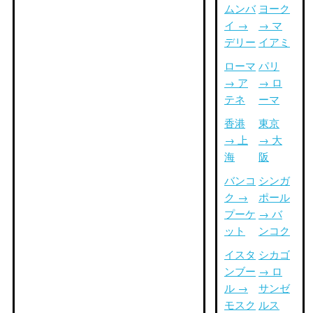
ムンバ
ヨーク
イ →
→ マ
デリー
イアミ
ローマ
パリ
→ ア
→ ロ
テネ
ーマ
香港
東京
→ 上
→ 大
海
阪
バンコ
シンガ
ク →
ポール
プーケ
→ バ
ット
ンコク
イスタ
シカゴ
ンブー
→ ロ
ル →
サンゼ
モスク
ルス