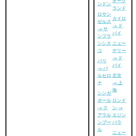
オーク
ンドン
ランド
ロサン
カイロ
ゼルス
→ ド
→ サ
バイ
ンフラ
ンシス
ニュー
コ
デリー
→ ド
パリ
バイ
→ バ
ルセロ
北京
ナ
→ 上
海
シンガ
ポール
ロンド
→ ク
ン →
アラル
エジン
ンプー
バラ
ル
ニュー