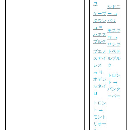
ワ
シドニ
ケープ
ー →
タウン
バリ
→ ヨ
モスク
ハネス
ワ →
ブルグ
サンク
ブエノ
トペテ
スアイ
ルブル
レス
ク
→ リ
トロン
オデジ
ト →
ャネイ
バンク
ロ
ーバー
トロン
ト →
モント
リオー