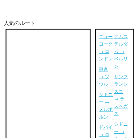
人気のルート
ニュー
アムス
ヨーク
テルダ
→ ロ
ム →
ンドン
ベルリ
ン
東京
→ ソ
サンフ
ウル
ランシ
スコ
シドニ
→ ラ
ー →
スベガ
メルボ
ス
ルン
シドニ
ドバイ
ー →
→ ロ