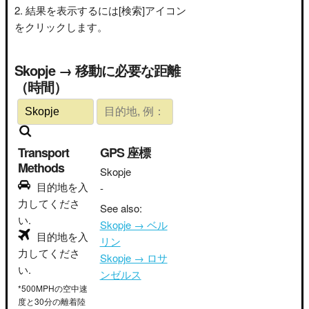
結果を表示するには[検索]アイコン
をクリックします。
Skopje → 移動に必要な距離
（時間）
Transport
GPS 座標
Methods
Skopje
目的地を入
-
力してくださ
See also:
い.
Skopje → ベル
目的地を入
リン
力してくださ
Skopje → ロサ
い.
ンゼルス
*500MPHの空中速
度と30分の離着陸