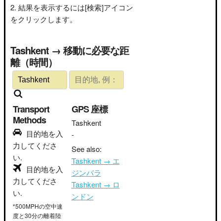
結果を表示するには[検索]アイコン
をクリックします。
Tashkent → 移動に必要な距
離（時間）
Transport
GPS 座標
Methods
Tashkent
目的地を入
-
力してくださ
See also:
い.
Tashkent → エ
目的地を入
ジンバラ
力してくださ
Tashkent → ロ
い.
ンドン
*500MPHの空中速
度と30分の離着陸