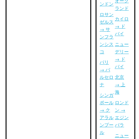
オーク
ンドン
ランド
ロサン
カイロ
ゼルス
→ ド
→ サ
バイ
ンフラ
ンシス
ニュー
コ
デリー
→ ド
パリ
バイ
→ バ
ルセロ
北京
ナ
→ 上
海
シンガ
ポール
ロンド
→ ク
ン →
アラル
エジン
ンプー
バラ
ル
ニュー