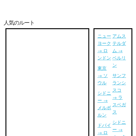
人気のルート
ニュー
アムス
ヨーク
テルダ
→ ロ
ム →
ンドン
ベルリ
ン
東京
→ ソ
サンフ
ウル
ランシ
スコ
シドニ
→ ラ
ー →
スベガ
メルボ
ス
ルン
シドニ
ドバイ
ー →
→ ロ