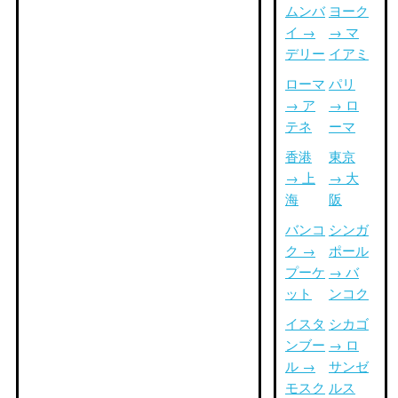
ムンバ
ヨーク
イ →
→ マ
デリー
イアミ
ローマ
パリ
→ ア
→ ロ
テネ
ーマ
香港
東京
→ 上
→ 大
海
阪
バンコ
シンガ
ク →
ポール
プーケ
→ バ
ット
ンコク
イスタ
シカゴ
ンブー
→ ロ
ル →
サンゼ
モスク
ルス