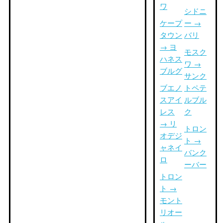
ワ
シドニ
ケープ
ー →
タウン
バリ
→ ヨ
モスク
ハネス
ワ →
ブルグ
サンク
ブエノ
トペテ
スアイ
ルブル
レス
ク
→ リ
トロン
オデジ
ト →
ャネイ
バンク
ロ
ーバー
トロン
ト →
モント
リオー