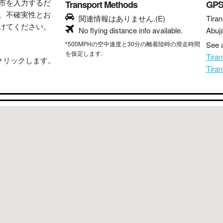
市を入力するだ
Transport Methods
GP
。不確実性とお
関連情報はありません.(E)
Tiran
けてください。
No flying distance info available.
Abuj
*500MPHの空中速度と30分の離着陸時の滑走時間
See a
を仮定します.
Tir
クリックします。
Tir