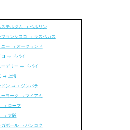
ムステルダム → ベルリン
ンフランシスコ → ラスベガス
ドニー → オークランド
ロ → ドバイ
ューデリー → ドバイ
 → 上海
ンドン → エジンバラ
ューヨーク → マイアミ
 → ローマ
 → 大阪
ンガポール → バンコク