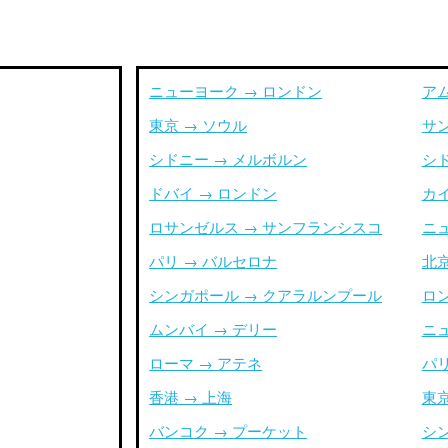
ニューヨーク → ロンドン
ア
東京 → ソウル
サ
シドニー → メルボルン
シ
ドバイ → ロンドン
カイ
ロサンゼルス → サンフランシスコ
ニ
パリ → バルセロナ
北京
シンガポール → クアラルンプール
ロ
ムンバイ → デリー
ニ
ローマ → アテネ
パリ
香港 → 上海
東京
バンコク → プーケット
シ