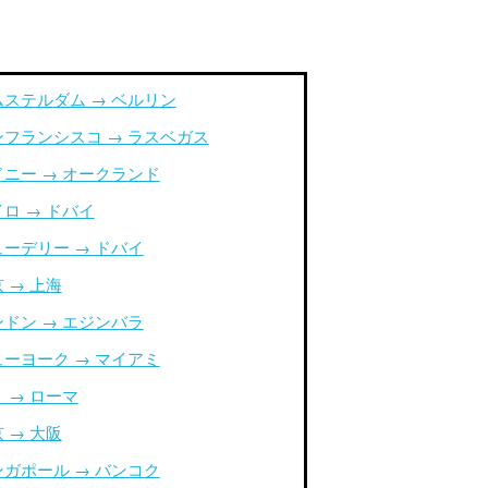
ムステルダム → ベルリン
ンフランシスコ → ラスベガス
ドニー → オークランド
ロ → ドバイ
ューデリー → ドバイ
 → 上海
ンドン → エジンバラ
ューヨーク → マイアミ
 → ローマ
 → 大阪
ンガポール → バンコク