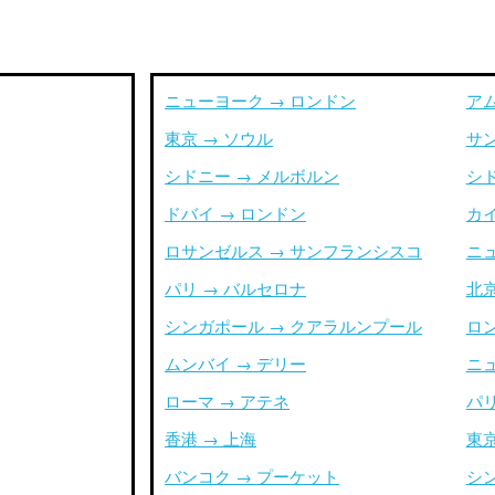
ニューヨーク → ロンドン
ア
東京 → ソウル
サ
シドニー → メルボルン
シ
ドバイ → ロンドン
カイ
ロサンゼルス → サンフランシスコ
ニ
パリ → バルセロナ
北京
シンガポール → クアラルンプール
ロ
ムンバイ → デリー
ニ
ローマ → アテネ
パリ
香港 → 上海
東京
バンコク → プーケット
シ