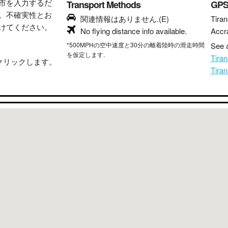
市を入力するだ
Transport Methods
GP
。不確実性とお
関連情報はありません.(E)
Tiran
けてください。
No flying distance info available.
Accr
*500MPHの空中速度と30分の離着陸時の滑走時間
See a
を仮定します.
Tir
クリックします。
Tira