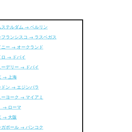
ムステルダム → ベルリン
ンフランシスコ → ラスベガス
ドニー → オークランド
ロ → ドバイ
ューデリー → ドバイ
 → 上海
ンドン → エジンバラ
ューヨーク → マイアミ
 → ローマ
 → 大阪
ンガポール → バンコク