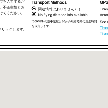
市を入力するだ
Transport Methods
GP
。不確実性とお
関連情報はありません.(E)
Tiran
けてください。
No flying distance info available.
Anta
*500MPHの空中速度と30分の離着陸時の滑走時間
See a
を仮定します.
Tir
クリックします。
Tir