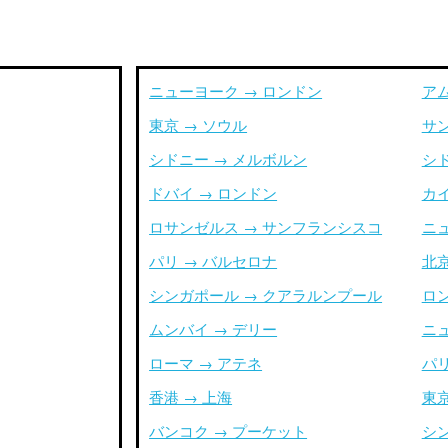
ニューヨーク → ロンドン
ア
東京 → ソウル
サ
シドニー → メルボルン
シ
ドバイ → ロンドン
カイ
ロサンゼルス → サンフランシスコ
ニ
パリ → バルセロナ
北京
シンガポール → クアラルンプール
ロ
ムンバイ → デリー
ニ
ローマ → アテネ
パリ
香港 → 上海
東京
バンコク → プーケット
シ