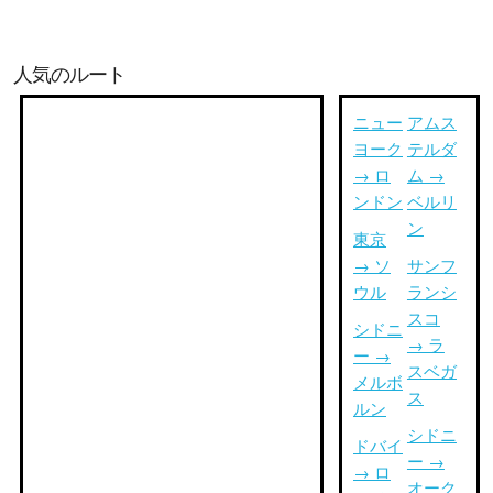
人気のルート
ニュー
アムス
ヨーク
テルダ
→ ロ
ム →
ンドン
ベルリ
ン
東京
→ ソ
サンフ
ウル
ランシ
スコ
シドニ
→ ラ
ー →
スベガ
メルボ
ス
ルン
シドニ
ドバイ
ー →
→ ロ
オーク