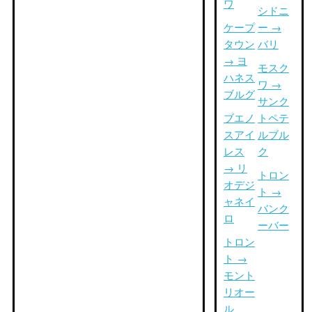
ワ
シドニ
ケープ
ー →
タウン
バリ
→ ヨ
モスク
ハネス
ワ →
ブルグ
サンク
ブエノ
トペテ
スアイ
ルブル
レス
ク
→ リ
トロン
オデジ
ト →
ャネイ
バンク
ロ
ーバー
トロン
ト →
モント
リオー
ル