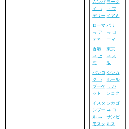
ムンバ
ヨーク
イ →
→ マ
デリー
イアミ
ローマ
パリ
→ ア
→ ロ
テネ
ーマ
香港
東京
→ 上
→ 大
海
阪
バンコ
シンガ
ク →
ポール
プーケ
→ バ
ット
ンコク
イスタ
シカゴ
ンブー
→ ロ
ル →
サンゼ
モスク
ルス