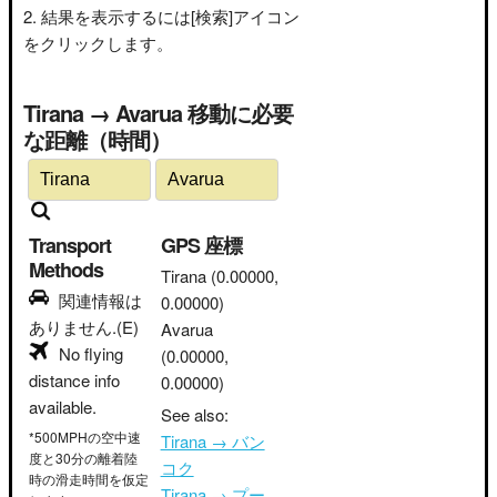
結果を表示するには[検索]アイコン
をクリックします。
Tirana → Avarua 移動に必要
な距離（時間）
Transport
GPS 座標
Methods
Tirana
(0.00000,
関連情報は
0.00000)
ありません.(E)
Avarua
No flying
(0.00000,
distance info
0.00000)
available.
See also:
*500MPHの空中速
Tirana → バン
度と30分の離着陸
コク
時の滑走時間を仮定
Tirana → プー