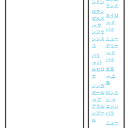
ンドン
ランド
ロサン
カイロ
ゼルス
→ ド
→ サ
バイ
ンフラ
ンシス
ニュー
コ
デリー
→ ド
パリ
バイ
→ バ
ルセロ
北京
ナ
→ 上
海
シンガ
ポール
ロンド
→ ク
ン →
アラル
エジン
ンプー
バラ
ル
ニュー