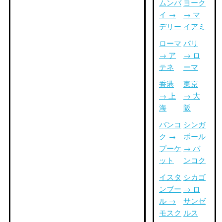
ムンバ
ヨーク
イ →
→ マ
デリー
イアミ
ローマ
パリ
→ ア
→ ロ
テネ
ーマ
香港
東京
→ 上
→ 大
海
阪
バンコ
シンガ
ク →
ポール
プーケ
→ バ
ット
ンコク
イスタ
シカゴ
ンブー
→ ロ
ル →
サンゼ
モスク
ルス