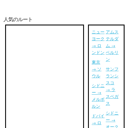
人気のルート
ニュー
アムス
ヨーク
テルダ
→ ロ
ム →
ンドン
ベルリ
ン
東京
→ ソ
サンフ
ウル
ランシ
スコ
シドニ
→ ラ
ー →
スベガ
メルボ
ス
ルン
シドニ
ドバイ
ー →
→ ロ
オーク