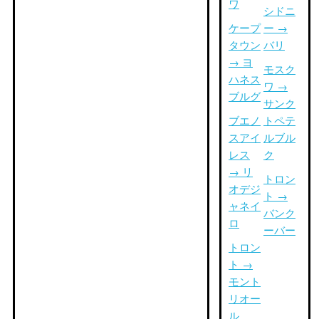
ワ
シドニ
ケープ
ー →
タウン
バリ
→ ヨ
モスク
ハネス
ワ →
ブルグ
サンク
ブエノ
トペテ
スアイ
ルブル
レス
ク
→ リ
トロン
オデジ
ト →
ャネイ
バンク
ロ
ーバー
トロン
ト →
モント
リオー
ル