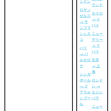
ンドン
ランド
ロサン
カイロ
ゼルス
→ ド
→ サ
バイ
ンフラ
ンシス
ニュー
コ
デリー
→ ド
パリ
バイ
→ バ
ルセロ
北京
ナ
→ 上
海
シンガ
ポール
ロンド
→ ク
ン →
アラル
エジン
ンプー
バラ
ル
ニュー