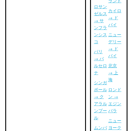
ランド
ロサン
カイロ
ゼルス
→ ド
→ サ
バイ
ンフラ
ンシス
ニュー
コ
デリー
→ ド
パリ
バイ
→ バ
ルセロ
北京
ナ
→ 上
海
シンガ
ポール
ロンド
→ ク
ン →
アラル
エジン
ンプー
バラ
ル
ニュー
ムンバ
ヨーク