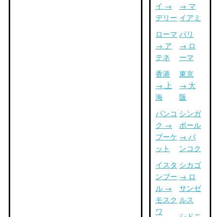
イ →
→ マ
デリー
イアミ
ローマ
パリ
→ ア
→ ロ
テネ
ーマ
香港
東京
→ 上
→ 大
海
阪
バンコ
シンガ
ク →
ポール
プーケ
→ バ
ット
ンコク
イスタ
シカゴ
ンブー
→ ロ
ル →
サンゼ
モスク
ルス
ワ
シドニ