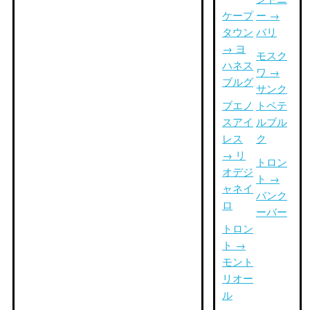
ケープ
ー →
タウン
バリ
→ ヨ
モスク
ハネス
ワ →
ブルグ
サンク
ブエノ
トペテ
スアイ
ルブル
レス
ク
→ リ
トロン
オデジ
ト →
ャネイ
バンク
ロ
ーバー
トロン
ト →
モント
リオー
ル