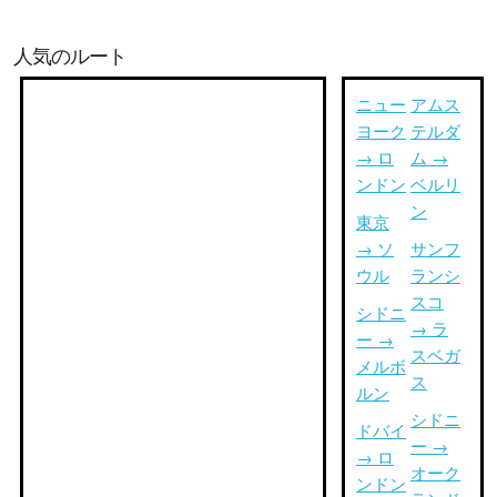
人気のルート
ニュー
アムス
ヨーク
テルダ
→ ロ
ム →
ンドン
ベルリ
ン
東京
→ ソ
サンフ
ウル
ランシ
スコ
シドニ
→ ラ
ー →
スベガ
メルボ
ス
ルン
シドニ
ドバイ
ー →
→ ロ
オーク
ンドン