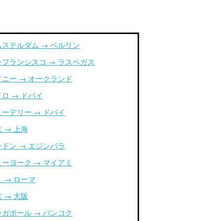
ムステルダム → ベルリン
ンフランシスコ → ラスベガス
ドニー → オークランド
ロ → ドバイ
ューデリー → ドバイ
 → 上海
ンドン → エジンバラ
ューヨーク → マイアミ
 → ローマ
 → 大阪
ンガポール → バンコク