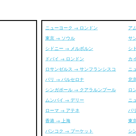
ニューヨーク → ロンドン
ア
東京 → ソウル
サ
シドニー → メルボルン
シ
ドバイ → ロンドン
カイ
ロサンゼルス → サンフランシスコ
ニ
パリ → バルセロナ
北京
シンガポール → クアラルンプール
ロ
ムンバイ → デリー
ニ
ローマ → アテネ
パリ
香港 → 上海
東京
バンコク → プーケット
シ