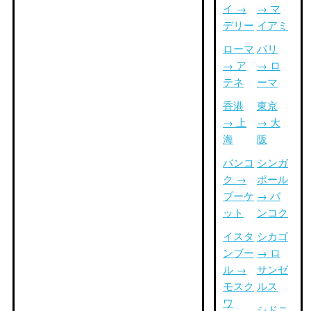
イ →
→ マ
デリー
イアミ
ローマ
パリ
→ ア
→ ロ
テネ
ーマ
香港
東京
→ 上
→ 大
海
阪
バンコ
シンガ
ク →
ポール
プーケ
→ バ
ット
ンコク
イスタ
シカゴ
ンブー
→ ロ
ル →
サンゼ
モスク
ルス
ワ
シドニ