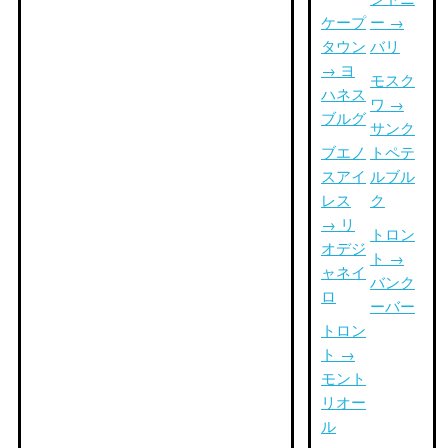
ケープ
ー →
タウン
バリ
→ ヨ
モスク
ハネス
ワ →
ブルグ
サンク
ブエノ
トペテ
スアイ
ルブル
レス
ク
→ リ
トロン
オデジ
ト →
ャネイ
バンク
ロ
ーバー
トロン
ト →
モント
リオー
ル