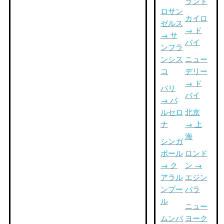
ランド
ロサン
カイロ
ゼルス
→ ド
→ サ
バイ
ンフラ
ンシス
ニュー
コ
デリー
→ ド
パリ
バイ
→ バ
ルセロ
北京
ナ
→ 上
海
シンガ
ポール
ロンド
→ ク
ン →
アラル
エジン
ンプー
バラ
ル
ニュー
ムンバ
ヨーク