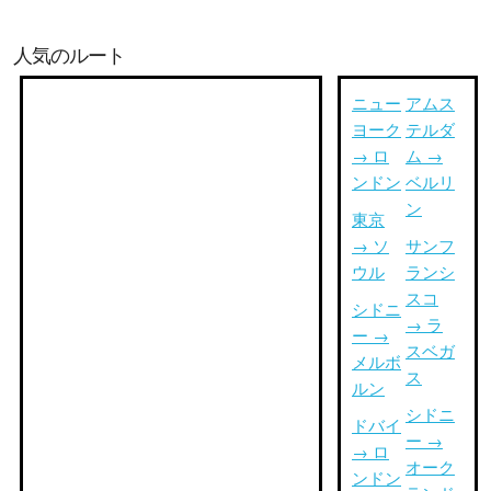
人気のルート
ニュー
アムス
ヨーク
テルダ
→ ロ
ム →
ンドン
ベルリ
ン
東京
→ ソ
サンフ
ウル
ランシ
スコ
シドニ
→ ラ
ー →
スベガ
メルボ
ス
ルン
シドニ
ドバイ
ー →
→ ロ
オーク
ンドン