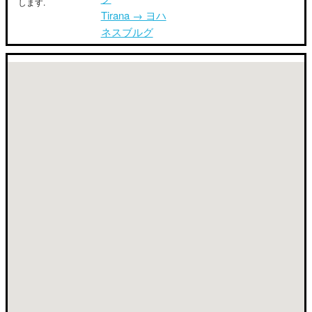
します.
Tirana → ヨハ
ネスブルグ