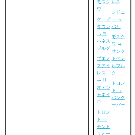
モスク
ルス
ワ
シドニ
ケープ
ー →
タウン
バリ
→ ヨ
モスク
ハネス
ワ →
ブルグ
サンク
ブエノ
トペテ
スアイ
ルブル
レス
ク
→ リ
トロン
オデジ
ト →
ャネイ
バンク
ロ
ーバー
トロン
ト →
モント
リオー