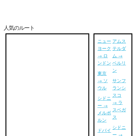
人気のルート
ニュー
アムス
ヨーク
テルダ
→ ロ
ム →
ンドン
ベルリ
ン
東京
→ ソ
サンフ
ウル
ランシ
スコ
シドニ
→ ラ
ー →
スベガ
メルボ
ス
ルン
シドニ
ドバイ
ー →