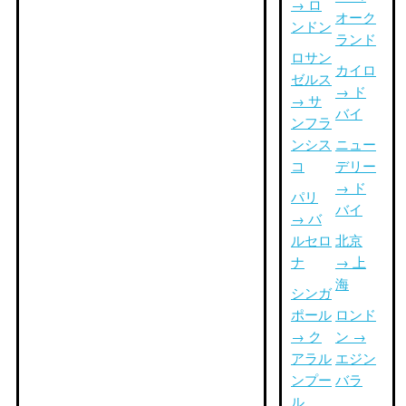
→ ロ
オーク
ンドン
ランド
ロサン
カイロ
ゼルス
→ ド
→ サ
バイ
ンフラ
ンシス
ニュー
コ
デリー
→ ド
パリ
バイ
→ バ
ルセロ
北京
ナ
→ 上
海
シンガ
ポール
ロンド
→ ク
ン →
アラル
エジン
ンプー
バラ
ル