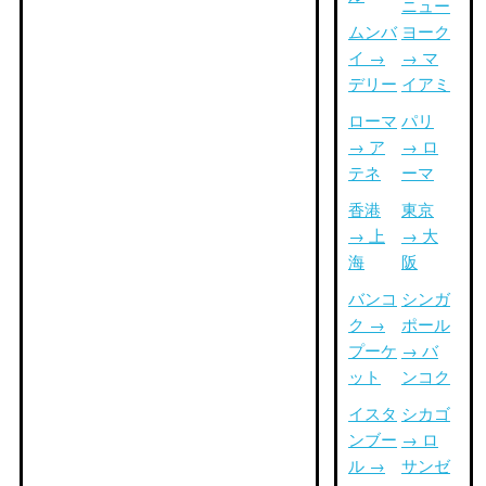
ニュー
ムンバ
ヨーク
イ →
→ マ
デリー
イアミ
ローマ
パリ
→ ア
→ ロ
テネ
ーマ
香港
東京
→ 上
→ 大
海
阪
バンコ
シンガ
ク →
ポール
プーケ
→ バ
ット
ンコク
イスタ
シカゴ
ンブー
→ ロ
ル →
サンゼ