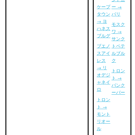
ケープ
ー →
タウン
バリ
→ ヨ
モスク
ハネス
ワ →
ブルグ
サンク
ブエノ
トペテ
スアイ
ルブル
レス
ク
→ リ
トロン
オデジ
ト →
ャネイ
バンク
ロ
ーバー
トロン
ト →
モント
リオー
ル