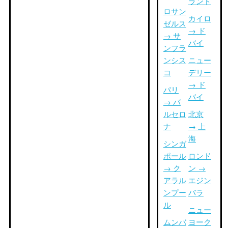
ランド
ロサン
カイロ
ゼルス
→ ド
→ サ
バイ
ンフラ
ンシス
ニュー
コ
デリー
→ ド
パリ
バイ
→ バ
ルセロ
北京
ナ
→ 上
海
シンガ
ポール
ロンド
→ ク
ン →
アラル
エジン
ンプー
バラ
ル
ニュー
ムンバ
ヨーク