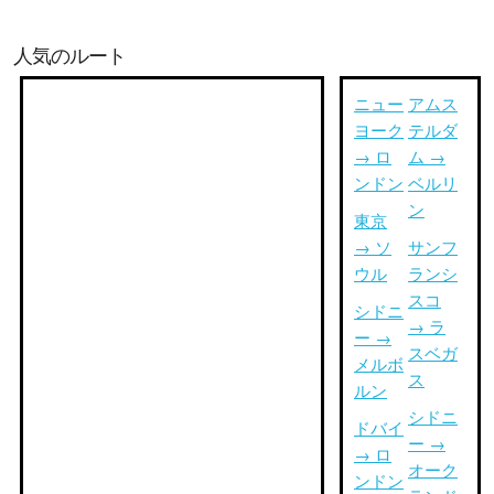
人気のルート
ニュー
アムス
ヨーク
テルダ
→ ロ
ム →
ンドン
ベルリ
ン
東京
→ ソ
サンフ
ウル
ランシ
スコ
シドニ
→ ラ
ー →
スベガ
メルボ
ス
ルン
シドニ
ドバイ
ー →
→ ロ
オーク
ンドン