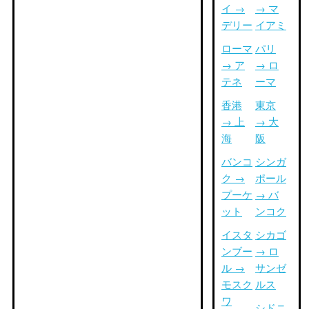
イ →
→ マ
デリー
イアミ
ローマ
パリ
→ ア
→ ロ
テネ
ーマ
香港
東京
→ 上
→ 大
海
阪
バンコ
シンガ
ク →
ポール
プーケ
→ バ
ット
ンコク
イスタ
シカゴ
ンブー
→ ロ
ル →
サンゼ
モスク
ルス
ワ
シドニ