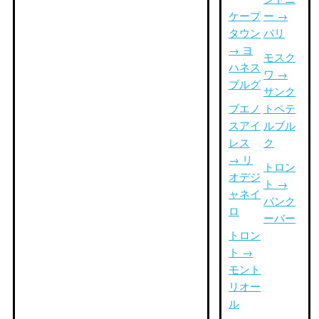
ケープ
ー →
タウン
バリ
→ ヨ
モスク
ハネス
ワ →
ブルグ
サンク
ブエノ
トペテ
スアイ
ルブル
レス
ク
→ リ
トロン
オデジ
ト →
ャネイ
バンク
ロ
ーバー
トロン
ト →
モント
リオー
ル