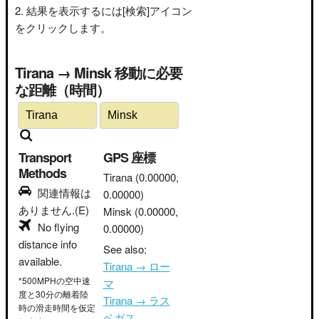
結果を表示するには[検索]アイコン
をクリックします。
Tirana → Minsk 移動に必要
な距離（時間）
Transport
GPS 座標
Methods
Tirana
(0.00000,
関連情報は
0.00000)
ありません.(E)
Minsk
(0.00000,
No flying
0.00000)
distance info
See also:
available.
Tirana → ロー
*500MPHの空中速
マ
度と30分の離着陸
Tirana → ラス
時の滑走時間を仮定
ベガス