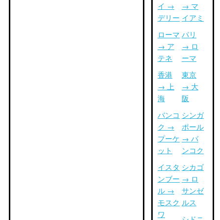
イ →
→ マ
デリー
イアミ
ローマ
パリ
→ ア
→ ロ
テネ
ーマ
香港
東京
→ 上
→ 大
海
阪
バンコ
シンガ
ク →
ポール
プーケ
→ バ
ット
ンコク
イスタ
シカゴ
ンブー
→ ロ
ル →
サンゼ
モスク
ルス
ワ
シドニ