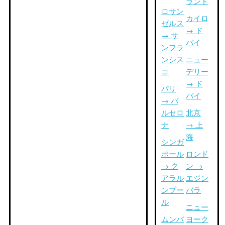
ランド
ロサン
カイロ
ゼルス
→ ド
→ サ
バイ
ンフラ
ンシス
ニュー
コ
デリー
→ ド
パリ
バイ
→ バ
ルセロ
北京
ナ
→ 上
海
シンガ
ポール
ロンド
→ ク
ン →
アラル
エジン
ンプー
バラ
ル
ニュー
ムンバ
ヨーク