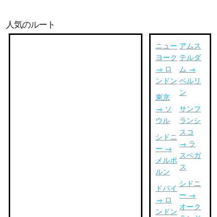
人気のルート
ニュー
アムス
ヨーク
テルダ
→ ロ
ム →
ンドン
ベルリ
ン
東京
→ ソ
サンフ
ウル
ランシ
スコ
シドニ
→ ラ
ー →
スベガ
メルボ
ス
ルン
シドニ
ドバイ
ー →
→ ロ
オーク
ンドン