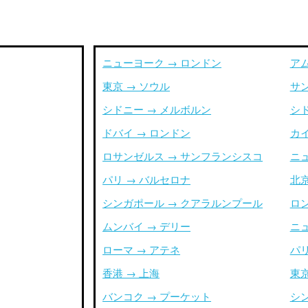
ニューヨーク → ロンドン
ア
東京 → ソウル
サ
シドニー → メルボルン
シ
ドバイ → ロンドン
カイ
ロサンゼルス → サンフランシスコ
ニ
パリ → バルセロナ
北京
シンガポール → クアラルンプール
ロ
ムンバイ → デリー
ニ
ローマ → アテネ
パリ
香港 → 上海
東京
バンコク → プーケット
シ