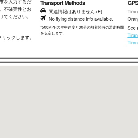
市を入力するだ
Transport Methods
GP
。不確実性とお
関連情報はありません.(E)
Tiran
けてください。
No flying distance info available.
Oran
*500MPHの空中速度と30分の離着陸時の滑走時間
See a
を仮定します.
Tira
クリックします。
Tir