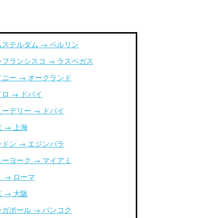
ムステルダム → ベルリン
ンフランシスコ → ラスベガス
ドニー → オークランド
ロ → ドバイ
ューデリー → ドバイ
 → 上海
ンドン → エジンバラ
ューヨーク → マイアミ
 → ローマ
 → 大阪
ンガポール → バンコク