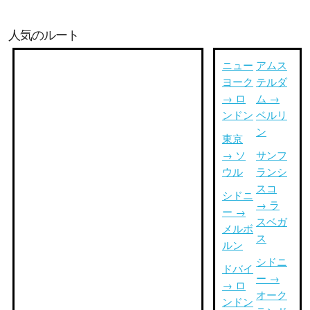
人気のルート
ニュー
アムス
ヨーク
テルダ
→ ロ
ム →
ンドン
ベルリ
ン
東京
→ ソ
サンフ
ウル
ランシ
スコ
シドニ
→ ラ
ー →
スベガ
メルボ
ス
ルン
シドニ
ドバイ
ー →
→ ロ
オーク
ンドン