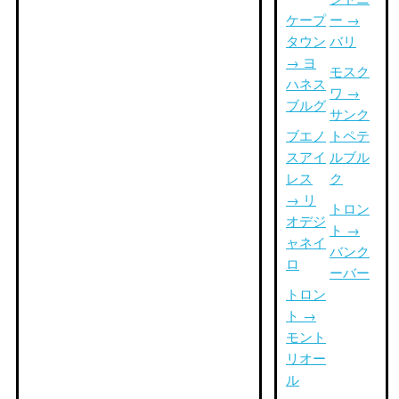
ケープ
ー →
タウン
バリ
→ ヨ
モスク
ハネス
ワ →
ブルグ
サンク
ブエノ
トペテ
スアイ
ルブル
レス
ク
→ リ
トロン
オデジ
ト →
ャネイ
バンク
ロ
ーバー
トロン
ト →
モント
リオー
ル