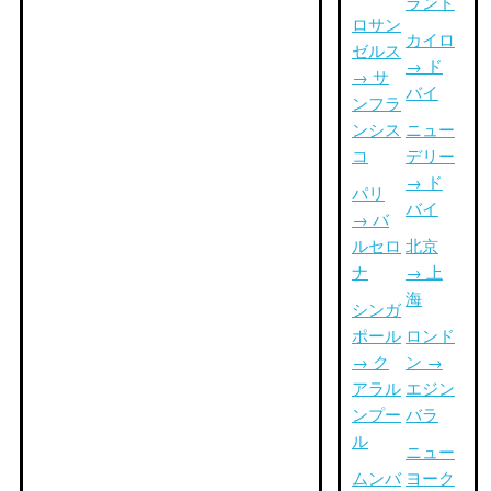
ランド
ロサン
カイロ
ゼルス
→ ド
→ サ
バイ
ンフラ
ンシス
ニュー
コ
デリー
→ ド
パリ
バイ
→ バ
ルセロ
北京
ナ
→ 上
海
シンガ
ポール
ロンド
→ ク
ン →
アラル
エジン
ンプー
バラ
ル
ニュー
ムンバ
ヨーク