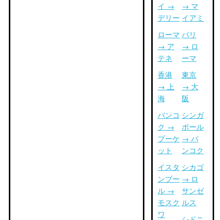
イ →
→ マ
デリー
イアミ
ローマ
パリ
→ ア
→ ロ
テネ
ーマ
香港
東京
→ 上
→ 大
海
阪
バンコ
シンガ
ク →
ポール
プーケ
→ バ
ット
ンコク
イスタ
シカゴ
ンブー
→ ロ
ル →
サンゼ
モスク
ルス
ワ
シドニ