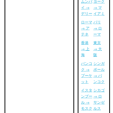
ムンバ
ヨーク
イ →
→ マ
デリー
イアミ
ローマ
パリ
→ ア
→ ロ
テネ
ーマ
香港
東京
→ 上
→ 大
海
阪
バンコ
シンガ
ク →
ポール
プーケ
→ バ
ット
ンコク
イスタ
シカゴ
ンブー
→ ロ
ル →
サンゼ
モスク
ルス