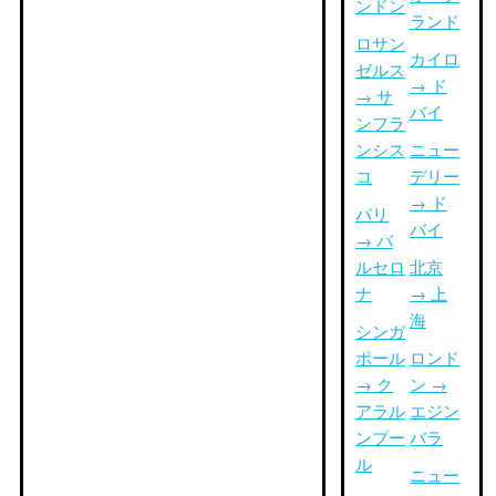
ンドン
ランド
ロサン
カイロ
ゼルス
→ ド
→ サ
バイ
ンフラ
ンシス
ニュー
コ
デリー
→ ド
パリ
バイ
→ バ
ルセロ
北京
ナ
→ 上
海
シンガ
ポール
ロンド
→ ク
ン →
アラル
エジン
ンプー
バラ
ル
ニュー