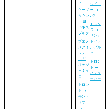
ワ
シドニ
ケープ
ー →
タウン
バリ
→ ヨ
モスク
ハネス
ワ →
ブルグ
サンク
ブエノ
トペテ
スアイ
ルブル
レス
ク
→ リ
トロン
オデジ
ト →
ャネイ
バンク
ロ
ーバー
トロン
ト →
モント
リオー
ル