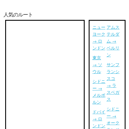
人気のルート
ニュー
アムス
ヨーク
テルダ
→ ロ
ム →
ンドン
ベルリ
ン
東京
→ ソ
サンフ
ウル
ランシ
スコ
シドニ
→ ラ
ー →
スベガ
メルボ
ス
ルン
シドニ
ドバイ
ー →
→ ロ
オーク
ンドン