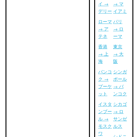
イ →
→ マ
デリー
イアミ
ローマ
パリ
→ ア
→ ロ
テネ
ーマ
香港
東京
→ 上
→ 大
海
阪
バンコ
シンガ
ク →
ポール
プーケ
→ バ
ット
ンコク
イスタ
シカゴ
ンブー
→ ロ
ル →
サンゼ
モスク
ルス
ワ
シドニ