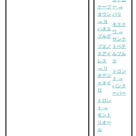
ケープ
ー →
タウン
バリ
→ ヨ
モスク
ハネス
ワ →
ブルグ
サンク
ブエノ
トペテ
スアイ
ルブル
レス
ク
→ リ
トロン
オデジ
ト →
ャネイ
バンク
ロ
ーバー
トロン
ト →
モント
リオー
ル