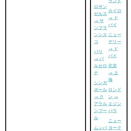
ランド
ロサン
カイロ
ゼルス
→ ド
→ サ
バイ
ンフラ
ンシス
ニュー
コ
デリー
→ ド
パリ
バイ
→ バ
ルセロ
北京
ナ
→ 上
海
シンガ
ポール
ロンド
→ ク
ン →
アラル
エジン
ンプー
バラ
ル
ニュー
ムンバ
ヨーク