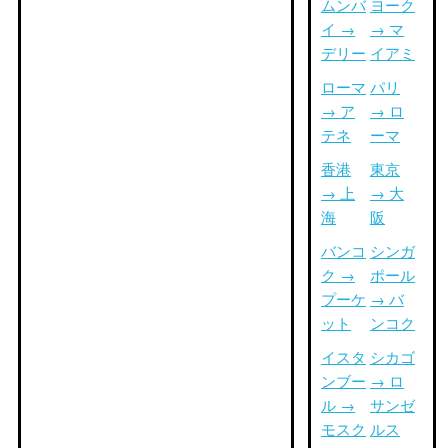
ムンバ
ヨーク
イ →
→ マ
デリー
イアミ
ローマ
パリ
→ ア
→ ロ
テネ
ーマ
香港
東京
→ 上
→ 大
海
阪
バンコ
シンガ
ク →
ポール
プーケ
→ バ
ット
ンコク
イスタ
シカゴ
ンブー
→ ロ
ル →
サンゼ
モスク
ルス