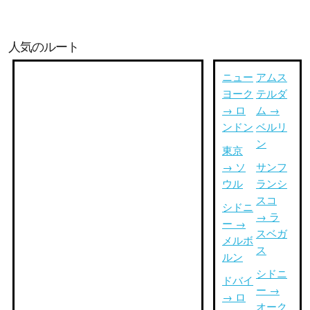
人気のルート
ニュー
アムス
ヨーク
テルダ
→ ロ
ム →
ンドン
ベルリ
ン
東京
→ ソ
サンフ
ウル
ランシ
スコ
シドニ
→ ラ
ー →
スベガ
メルボ
ス
ルン
シドニ
ドバイ
ー →
→ ロ
オーク