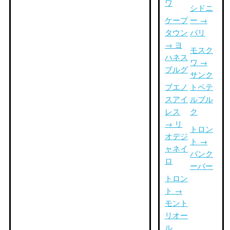
ワ
シドニ
ケープ
ー →
タウン
バリ
→ ヨ
モスク
ハネス
ワ →
ブルグ
サンク
ブエノ
トペテ
スアイ
ルブル
レス
ク
→ リ
トロン
オデジ
ト →
ャネイ
バンク
ロ
ーバー
トロン
ト →
モント
リオー
ル