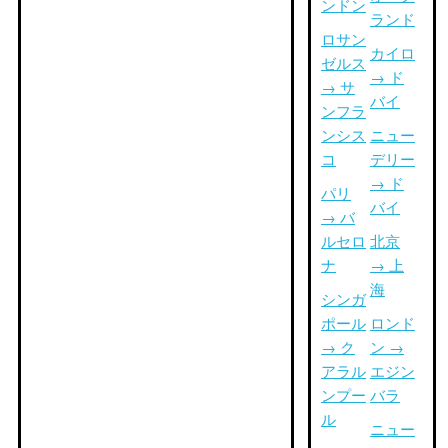
ンドン
ランド
ロサン
カイロ
ゼルス
→ ド
→ サ
バイ
ンフラ
ンシス
ニュー
コ
デリー
→ ド
パリ
バイ
→ バ
ルセロ
北京
ナ
→ 上
海
シンガ
ポール
ロンド
→ ク
ン →
アラル
エジン
ンプー
バラ
ル
ニュー