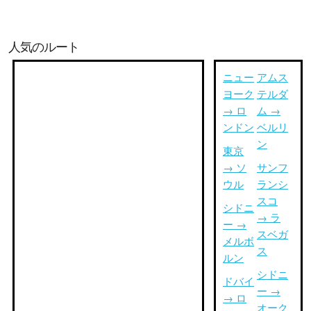
人気のルート
ニュー
アムス
ヨーク
テルダ
→ ロ
ム →
ンドン
ベルリ
ン
東京
→ ソ
サンフ
ウル
ランシ
スコ
シドニ
→ ラ
ー →
スベガ
メルボ
ス
ルン
シドニ
ドバイ
ー →
→ ロ
オーク