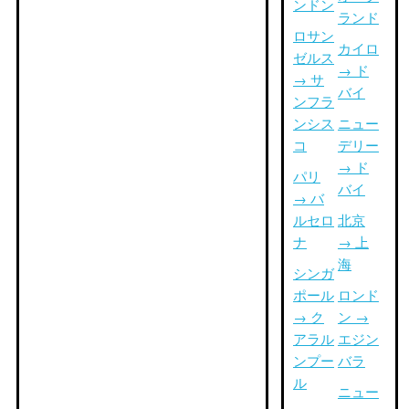
ンドン
ランド
ロサン
カイロ
ゼルス
→ ド
→ サ
バイ
ンフラ
ンシス
ニュー
コ
デリー
→ ド
パリ
バイ
→ バ
ルセロ
北京
ナ
→ 上
海
シンガ
ポール
ロンド
→ ク
ン →
アラル
エジン
ンプー
バラ
ル
ニュー