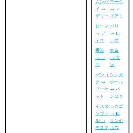
ムンバ
ヨーク
イ →
→ マ
デリー
イアミ
ローマ
パリ
→ ア
→ ロ
テネ
ーマ
香港
東京
→ 上
→ 大
海
阪
バンコ
シンガ
ク →
ポール
プーケ
→ バ
ット
ンコク
イスタ
シカゴ
ンブー
→ ロ
ル →
サンゼ
モスク
ルス