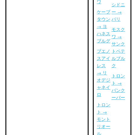
ワ
シドニ
ケープ
ー →
タウン
バリ
→ ヨ
モスク
ハネス
ワ →
ブルグ
サンク
ブエノ
トペテ
スアイ
ルブル
レス
ク
→ リ
トロン
オデジ
ト →
ャネイ
バンク
ロ
ーバー
トロン
ト →
モント
リオー
ル