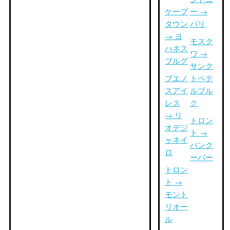
ケープ
ー →
タウン
バリ
→ ヨ
モスク
ハネス
ワ →
ブルグ
サンク
ブエノ
トペテ
スアイ
ルブル
レス
ク
→ リ
トロン
オデジ
ト →
ャネイ
バンク
ロ
ーバー
トロン
ト →
モント
リオー
ル