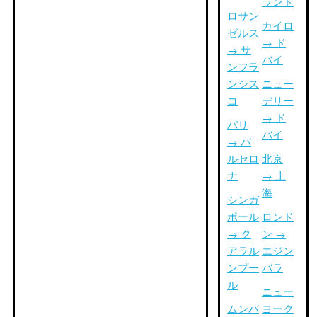
ランド
ロサン
カイロ
ゼルス
→ ド
→ サ
バイ
ンフラ
ンシス
ニュー
コ
デリー
→ ド
パリ
バイ
→ バ
ルセロ
北京
ナ
→ 上
海
シンガ
ポール
ロンド
→ ク
ン →
アラル
エジン
ンプー
バラ
ル
ニュー
ムンバ
ヨーク