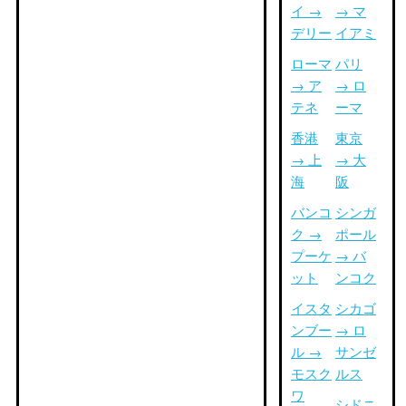
イ →
→ マ
デリー
イアミ
ローマ
パリ
→ ア
→ ロ
テネ
ーマ
香港
東京
→ 上
→ 大
海
阪
バンコ
シンガ
ク →
ポール
プーケ
→ バ
ット
ンコク
イスタ
シカゴ
ンブー
→ ロ
ル →
サンゼ
モスク
ルス
ワ
シドニ