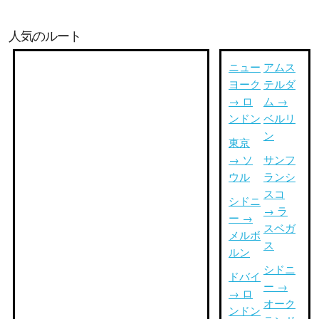
人気のルート
ニュー
アムス
ヨーク
テルダ
→ ロ
ム →
ンドン
ベルリ
ン
東京
→ ソ
サンフ
ウル
ランシ
スコ
シドニ
→ ラ
ー →
スベガ
メルボ
ス
ルン
シドニ
ドバイ
ー →
→ ロ
オーク
ンドン