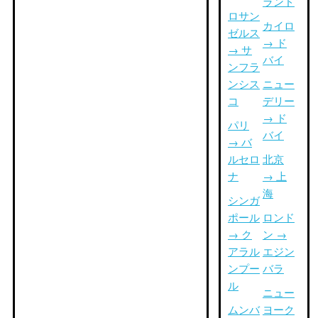
ランド
ロサン
カイロ
ゼルス
→ ド
→ サ
バイ
ンフラ
ンシス
ニュー
コ
デリー
→ ド
パリ
バイ
→ バ
ルセロ
北京
ナ
→ 上
海
シンガ
ポール
ロンド
→ ク
ン →
アラル
エジン
ンプー
バラ
ル
ニュー
ムンバ
ヨーク