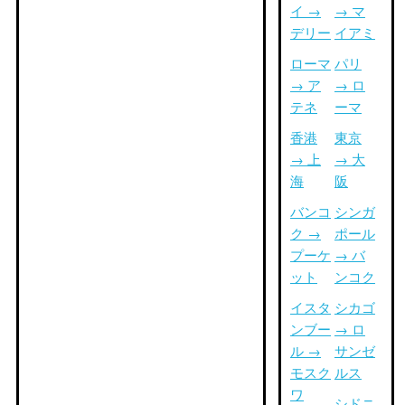
イ →
→ マ
デリー
イアミ
ローマ
パリ
→ ア
→ ロ
テネ
ーマ
香港
東京
→ 上
→ 大
海
阪
バンコ
シンガ
ク →
ポール
プーケ
→ バ
ット
ンコク
イスタ
シカゴ
ンブー
→ ロ
ル →
サンゼ
モスク
ルス
ワ
シドニ