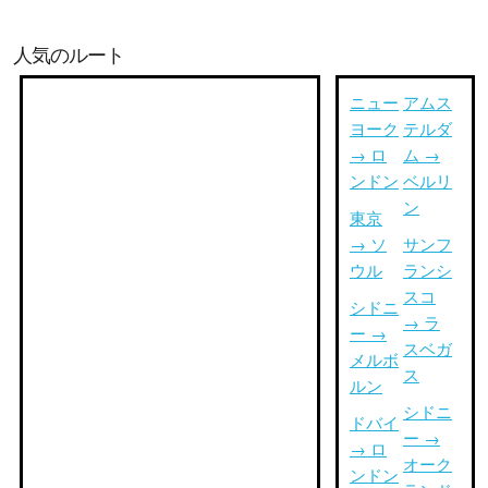
人気のルート
ニュー
アムス
ヨーク
テルダ
→ ロ
ム →
ンドン
ベルリ
ン
東京
→ ソ
サンフ
ウル
ランシ
スコ
シドニ
→ ラ
ー →
スベガ
メルボ
ス
ルン
シドニ
ドバイ
ー →
→ ロ
オーク
ンドン