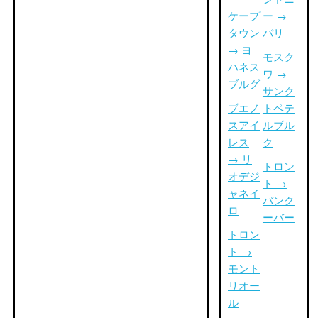
ケープ
ー →
タウン
バリ
→ ヨ
モスク
ハネス
ワ →
ブルグ
サンク
ブエノ
トペテ
スアイ
ルブル
レス
ク
→ リ
トロン
オデジ
ト →
ャネイ
バンク
ロ
ーバー
トロン
ト →
モント
リオー
ル