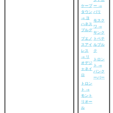
ケープ
ー →
タウン
バリ
→ ヨ
モスク
ハネス
ワ →
ブルグ
サンク
ブエノ
トペテ
スアイ
ルブル
レス
ク
→ リ
トロン
オデジ
ト →
ャネイ
バンク
ロ
ーバー
トロン
ト →
モント
リオー
ル