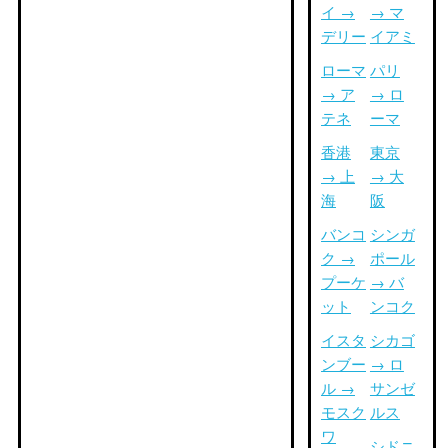
イ →
→ マ
デリー
イアミ
ローマ
パリ
→ ア
→ ロ
テネ
ーマ
香港
東京
→ 上
→ 大
海
阪
バンコ
シンガ
ク →
ポール
プーケ
→ バ
ット
ンコク
イスタ
シカゴ
ンブー
→ ロ
ル →
サンゼ
モスク
ルス
ワ
シドニ