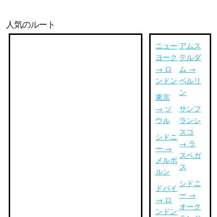
人気のルート
ニュー
アムス
ヨーク
テルダ
→ ロ
ム →
ンドン
ベルリ
ン
東京
→ ソ
サンフ
ウル
ランシ
スコ
シドニ
→ ラ
ー →
スベガ
メルボ
ス
ルン
シドニ
ドバイ
ー →
→ ロ
オーク
ンドン