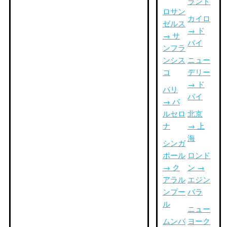
ランド
ロサン
カイロ
ゼルス
→ ド
→ サ
バイ
ンフラ
ンシス
ニュー
コ
デリー
→ ド
パリ
バイ
→ バ
ルセロ
北京
ナ
→ 上
海
シンガ
ポール
ロンド
→ ク
ン →
アラル
エジン
ンプー
バラ
ル
ニュー
ムンバ
ヨーク