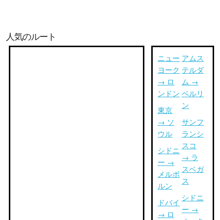
人気のルート
ニュー
アムス
ヨーク
テルダ
→ ロ
ム →
ンドン
ベルリ
ン
東京
→ ソ
サンフ
ウル
ランシ
スコ
シドニ
→ ラ
ー →
スベガ
メルボ
ス
ルン
シドニ
ドバイ
ー →
→ ロ