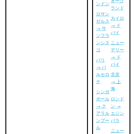
オーク
ンドン
ランド
ロサン
カイロ
ゼルス
→ ド
→ サ
バイ
ンフラ
ンシス
ニュー
コ
デリー
→ ド
パリ
バイ
→ バ
ルセロ
北京
ナ
→ 上
海
シンガ
ポール
ロンド
→ ク
ン →
アラル
エジン
ンプー
バラ
ル
ニュー