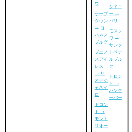
ワ
シドニ
ケープ
ー →
タウン
バリ
→ ヨ
モスク
ハネス
ワ →
ブルグ
サンク
ブエノ
トペテ
スアイ
ルブル
レス
ク
→ リ
トロン
オデジ
ト →
ャネイ
バンク
ロ
ーバー
トロン
ト →
モント
リオー