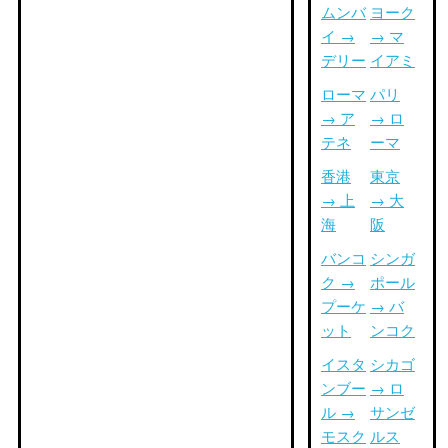
ムンバ
ヨーク
イ →
→ マ
デリー
イアミ
ローマ
パリ
→ ア
→ ロ
テネ
ーマ
香港
東京
→ 上
→ 大
海
阪
バンコ
シンガ
ク →
ポール
プーケ
→ バ
ット
ンコク
イスタ
シカゴ
ンブー
→ ロ
ル →
サンゼ
モスク
ルス