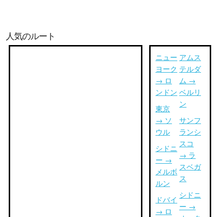
人気のルート
ニュー
アムス
ヨーク
テルダ
→ ロ
ム →
ンドン
ベルリ
ン
東京
→ ソ
サンフ
ウル
ランシ
スコ
シドニ
→ ラ
ー →
スベガ
メルボ
ス
ルン
シドニ
ドバイ
ー →
→ ロ