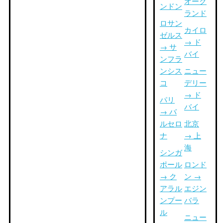
オーク
ンドン
ランド
ロサン
カイロ
ゼルス
→ ド
→ サ
バイ
ンフラ
ンシス
ニュー
コ
デリー
→ ド
パリ
バイ
→ バ
ルセロ
北京
ナ
→ 上
海
シンガ
ポール
ロンド
→ ク
ン →
アラル
エジン
ンプー
バラ
ル
ニュー