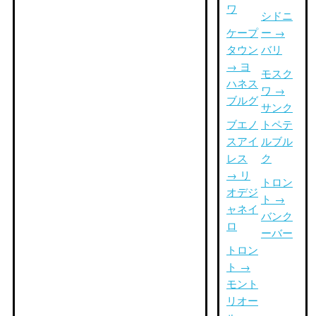
ワ
シドニ
ケープ
ー →
タウン
バリ
→ ヨ
モスク
ハネス
ワ →
ブルグ
サンク
ブエノ
トペテ
スアイ
ルブル
レス
ク
→ リ
トロン
オデジ
ト →
ャネイ
バンク
ロ
ーバー
トロン
ト →
モント
リオー