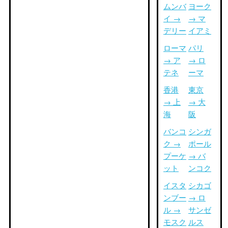
ムンバ
ヨーク
イ →
→ マ
デリー
イアミ
ローマ
パリ
→ ア
→ ロ
テネ
ーマ
香港
東京
→ 上
→ 大
海
阪
バンコ
シンガ
ク →
ポール
プーケ
→ バ
ット
ンコク
イスタ
シカゴ
ンブー
→ ロ
ル →
サンゼ
モスク
ルス