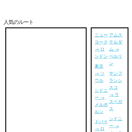
人気のルート
ニュー
アムス
ヨーク
テルダ
→ ロ
ム →
ンドン
ベルリ
ン
東京
→ ソ
サンフ
ウル
ランシ
スコ
シドニ
→ ラ
ー →
スベガ
メルボ
ス
ルン
シドニ
ドバイ
ー →
→ ロ