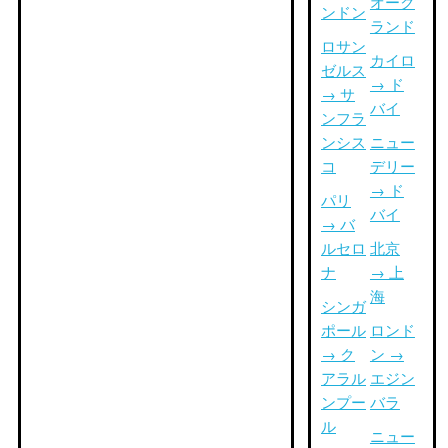
オーク
ンドン
ランド
ロサン
カイロ
ゼルス
→ ド
→ サ
バイ
ンフラ
ンシス
ニュー
コ
デリー
→ ド
パリ
バイ
→ バ
ルセロ
北京
ナ
→ 上
海
シンガ
ポール
ロンド
→ ク
ン →
アラル
エジン
ンプー
バラ
ル
ニュー