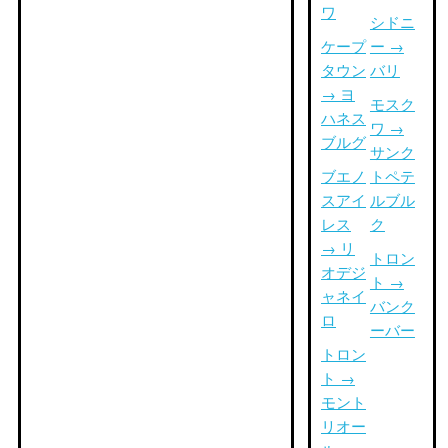
ワ
シドニ
ケープ
ー →
タウン
バリ
→ ヨ
モスク
ハネス
ワ →
ブルグ
サンク
ブエノ
トペテ
スアイ
ルブル
レス
ク
→ リ
トロン
オデジ
ト →
ャネイ
バンク
ロ
ーバー
トロン
ト →
モント
リオー