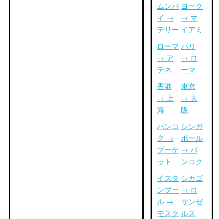
ムンバ
ヨーク
イ →
→ マ
デリー
イアミ
ローマ
パリ
→ ア
→ ロ
テネ
ーマ
香港
東京
→ 上
→ 大
海
阪
バンコ
シンガ
ク →
ポール
プーケ
→ バ
ット
ンコク
イスタ
シカゴ
ンブー
→ ロ
ル →
サンゼ
モスク
ルス