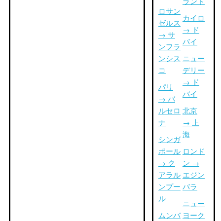
ランド
ロサン
カイロ
ゼルス
→ ド
→ サ
バイ
ンフラ
ンシス
ニュー
コ
デリー
→ ド
パリ
バイ
→ バ
ルセロ
北京
ナ
→ 上
海
シンガ
ポール
ロンド
→ ク
ン →
アラル
エジン
ンプー
バラ
ル
ニュー
ムンバ
ヨーク