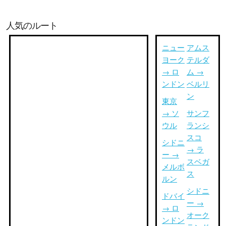
人気のルート
ニュー
アムス
ヨーク
テルダ
→ ロ
ム →
ンドン
ベルリ
ン
東京
→ ソ
サンフ
ウル
ランシ
スコ
シドニ
→ ラ
ー →
スベガ
メルボ
ス
ルン
シドニ
ドバイ
ー →
→ ロ
オーク
ンドン