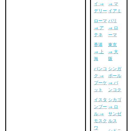
イ →
→ マ
デリー
イアミ
ローマ
パリ
→ ア
→ ロ
テネ
ーマ
香港
東京
→ 上
→ 大
海
阪
バンコ
シンガ
ク →
ポール
プーケ
→ バ
ット
ンコク
イスタ
シカゴ
ンブー
→ ロ
ル →
サンゼ
モスク
ルス
ワ
シドニ