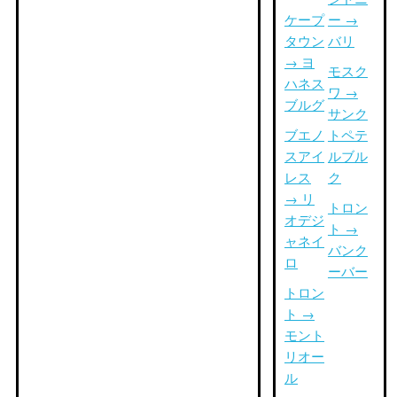
ケープ
ー →
タウン
バリ
→ ヨ
モスク
ハネス
ワ →
ブルグ
サンク
ブエノ
トペテ
スアイ
ルブル
レス
ク
→ リ
トロン
オデジ
ト →
ャネイ
バンク
ロ
ーバー
トロン
ト →
モント
リオー
ル